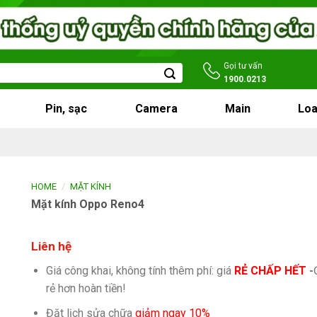
Gọi tư vấn
1900.0213
Pin, sạc
Camera
Main
Loa
/
HOME
MẶT KÍNH
Mặt kính Oppo Reno4
Liên hệ
Giá công khai, không tính thêm phí: giá
RẺ CHẤP HẾT
-
rẻ hơn hoàn tiền!
Đặt lịch sửa chữa
giảm ngay 10%