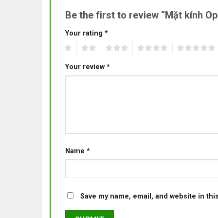
Be the first to review “Mặt kính 
Your rating
*
1
2
3
4
5
Your review
*
Name
*
Save my name, email, and website in thi