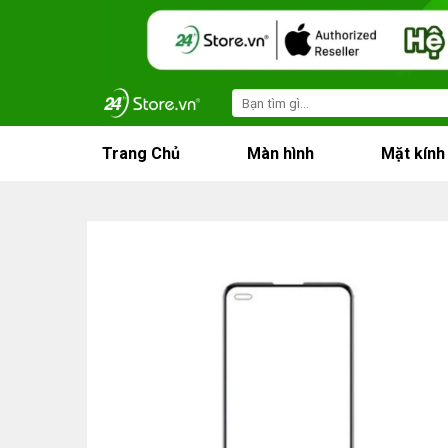
Skip
to
content
Search
for:
Trang Chủ
Màn hình
Mặt kính