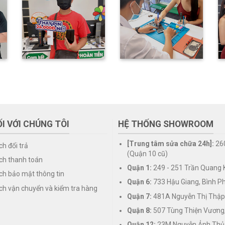
I VỚI CHÚNG TÔI
HỆ THỐNG SHOWROOM
[Trung tâm sửa chữa 24h]:
26
ch đổi trả
(Quận 10 cũ)
ch thanh toán
Quận 1:
249 - 251 Trần Quang K
ch bảo mật thông tin
Quận 6:
733 Hậu Giang, Bình P
ch vận chuyển và kiểm tra hàng
Quận 7:
481A Nguyễn Thị Thập
Quận 8:
507 Tùng Thiện Vương
Quận 12:
23M Nguyễn Ảnh Thủ,