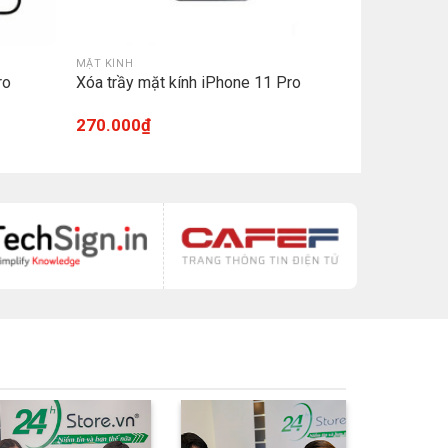
MẶT KÍNH
ro
Xóa trầy mặt kính iPhone 11 Pro
270.000
₫