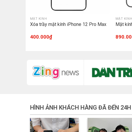
MẶT KÍNH
MẶT KÍN
ax
Xóa trầy mặt kính iPhone 12 Pro Max
Mặt kín
400.000
₫
890.00
HÌNH ẢNH KHÁCH HÀNG ĐÃ ĐẾN 24H