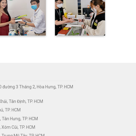
0 đường 3 Tháng 2, Hòa Hưng, TP. HCM
hải, Tân Định, TP. HCM
hú, TP. HCM
, Tân Hưng, TP. HCM
, Xóm Cũi, TP. HCM
 Trung Mỹ Tây, TP. HCM