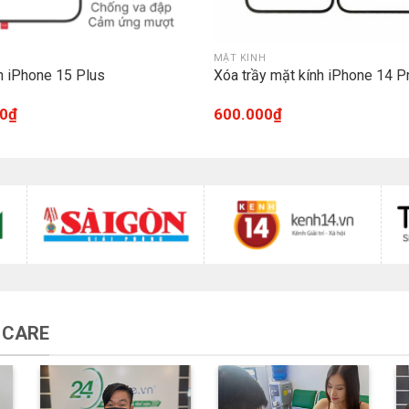
H
MẶT KÍNH
h iPhone 15 Plus
Xóa trầy mặt kính iPhone 14 P
0
₫
600.000
₫
 CARE