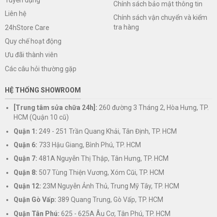
Chính sách bảo mật thông tin
Liên hệ
Chính sách vận chuyển và kiểm
tra hàng
24hStore Care
Quy chế hoạt động
Ưu đãi thành viên
Các câu hỏi thường gặp
HỆ THỐNG SHOWROOM
[Trung tâm sửa chữa 24h]:
260 đường 3 Tháng 2, Hòa Hưng, TP.
HCM (Quận 10 cũ)
Quận 1:
249 - 251 Trần Quang Khải, Tân Định, TP. HCM
Quận 6:
733 Hậu Giang, Bình Phú, TP. HCM
Quận 7:
481A Nguyễn Thị Thập, Tân Hưng, TP. HCM
Quận 8:
507 Tùng Thiện Vương, Xóm Cũi, TP. HCM
Quận 12:
23M Nguyễn Ảnh Thủ, Trung Mỹ Tây, TP. HCM
Quận Gò Vấp:
389 Quang Trung, Gò Vấp, TP. HCM
Quận Tân Phú:
625 - 625A Âu Cơ, Tân Phú, TP. HCM