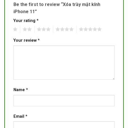
Be the first to review “Xóa trầy mặt kính
iPhone 11”
Your rating
*
1
2
3
4
5
Your review
*
Name
*
Email
*