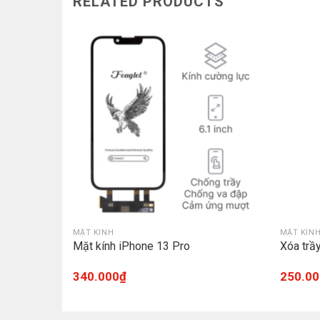
RELATED PRODUCTS
MẶT KÍNH
MẶT KÍN
Mặt kính iPhone 13 Pro
Xóa trầ
340.000
₫
250.00