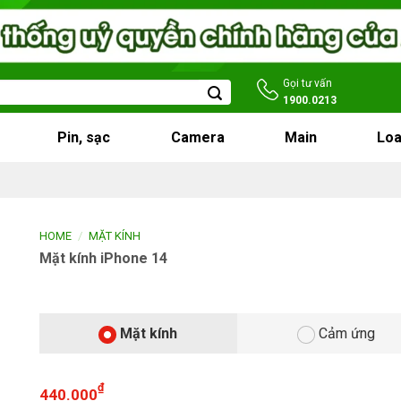
Gọi tư vấn
1900.0213
Pin, sạc
Camera
Main
Loa
/
HOME
MẶT KÍNH
Mặt kính iPhone 14
Mặt kính
Cảm ứng
₫
440.000