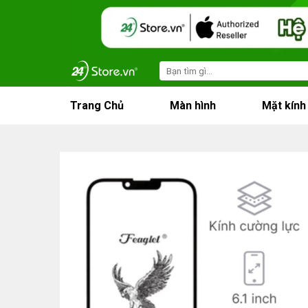
Skip
to
content
Search
for:
Trang Chủ
Màn hình
Mặt kính