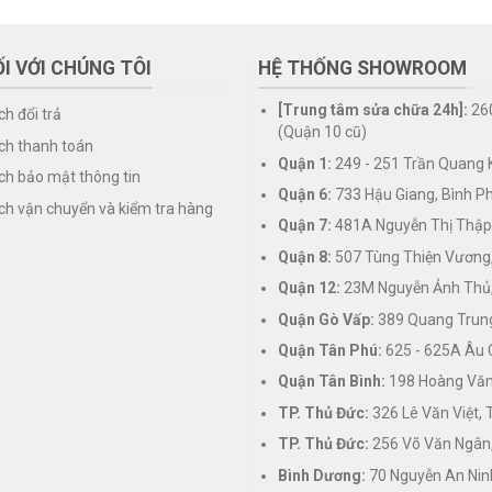
I VỚI CHÚNG TÔI
HỆ THỐNG SHOWROOM
[Trung tâm sửa chữa 24h]:
26
ch đổi trả
(Quận 10 cũ)
ch thanh toán
Quận 1:
249 - 251 Trần Quang K
ch bảo mật thông tin
Quận 6:
733 Hậu Giang, Bình P
ch vận chuyển và kiểm tra hàng
Quận 7:
481A Nguyễn Thị Thập
Quận 8:
507 Tùng Thiện Vương
Quận 12:
23M Nguyễn Ảnh Thủ,
Quận Gò Vấp:
389 Quang Trung
Quận Tân Phú:
625 - 625A Âu 
Quận Tân Bình:
198 Hoàng Văn 
TP. Thủ Đức:
326 Lê Văn Việt,
TP. Thủ Đức:
256 Võ Văn Ngân,
Bình Dương:
70 Nguyễn An Nin