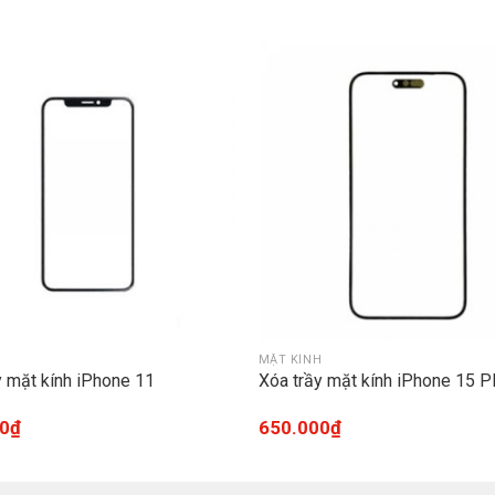
H
MẶT KÍNH
y mặt kính iPhone 11
Xóa trầy mặt kính iPhone 15 P
0
₫
650.000
₫