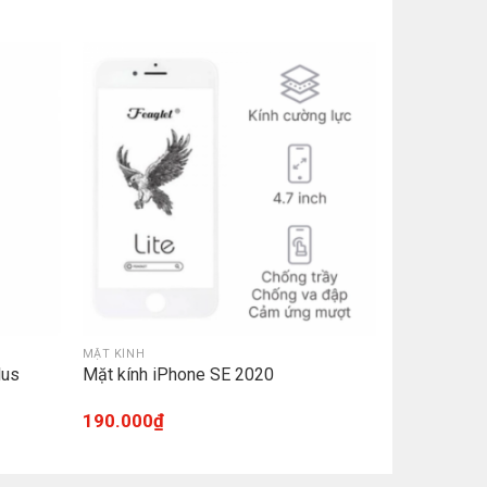
MẶT KÍNH
lus
Mặt kính iPhone SE 2020
190.000
₫