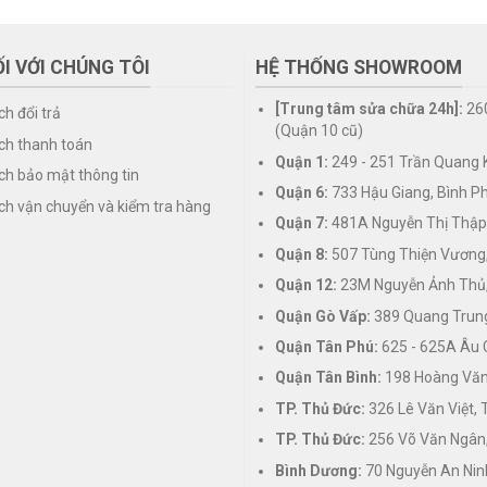
I VỚI CHÚNG TÔI
HỆ THỐNG SHOWROOM
[Trung tâm sửa chữa 24h]:
26
ch đổi trả
(Quận 10 cũ)
ch thanh toán
Quận 1:
249 - 251 Trần Quang K
ch bảo mật thông tin
Quận 6:
733 Hậu Giang, Bình P
ch vận chuyển và kiểm tra hàng
Quận 7:
481A Nguyễn Thị Thập
Quận 8:
507 Tùng Thiện Vương
Quận 12:
23M Nguyễn Ảnh Thủ,
Quận Gò Vấp:
389 Quang Trung
Quận Tân Phú:
625 - 625A Âu 
Quận Tân Bình:
198 Hoàng Văn 
TP. Thủ Đức:
326 Lê Văn Việt,
TP. Thủ Đức:
256 Võ Văn Ngân,
Bình Dương:
70 Nguyễn An Nin