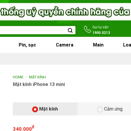
Gọi tư vấn
1900.0213
Pin, sạc
Camera
Main
Loa
/
HOME
MẶT KÍNH
Mặt kính iPhone 13 mini
Mặt kính
Cảm ứng
₫
340.000