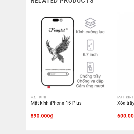
RELATED PRODUCTS
MẶT KÍNH
MẶT KÍN
14 Plus
Mặt kính iPhone 15 Plus
Xóa trầ
890.000
₫
600.00