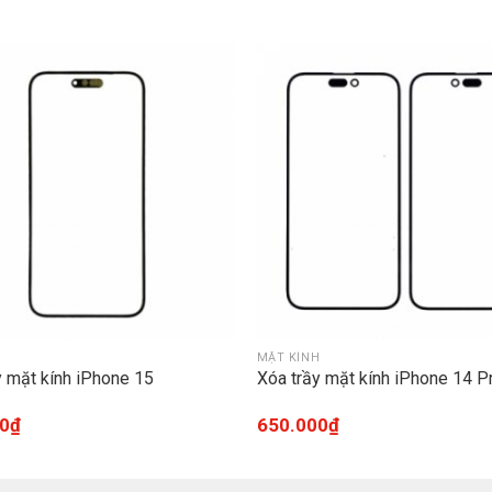
H
MẶT KÍNH
y mặt kính iPhone 15
Xóa trầy mặt kính iPhone 14 
0
₫
650.000
₫