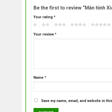
Be the first to review “Màn hình 
Your rating
*
1
2
3
4
5
Your review
*
Name
*
Save my name, email, and website in thi