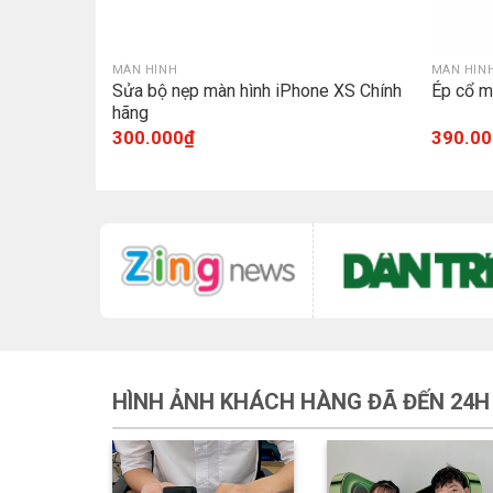
MÀN HÌNH
MÀN HÌN
mini
Sửa bộ nẹp màn hình iPhone XS Chính
Ép cổ m
hãng
300.000
₫
390.00
HÌNH ẢNH KHÁCH HÀNG ĐÃ ĐẾN 24H