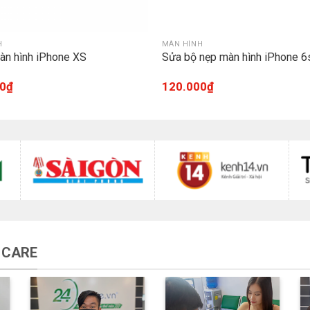
H
MÀN HÌNH
àn hình iPhone XS
Sửa bộ nẹp màn hình iPhone 6
0
₫
120.000
₫
 CARE