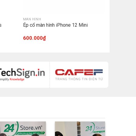
MÀN HÌNH
s
Ép cổ màn hình iPhone 12 Mini
600.000
₫