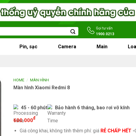
Gọi tư vấn
1900.0213
Pin, sạc
Camera
Main
Loa
/
HOME
MÀN HÌNH
Màn hình Xiaomi Redmi 8
45 - 60 phút
Bảo hành 6 tháng, bao rơi vỡ kính
₫
600.000
Giá công khai, không tính thêm phí: giá
RẺ CHẤP HẾT
-