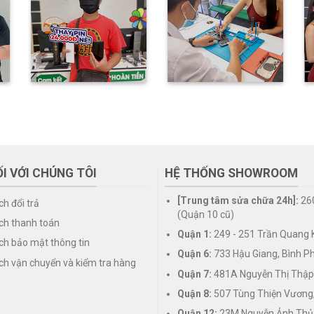
I VỚI CHÚNG TÔI
HỆ THỐNG SHOWROOM
[Trung tâm sửa chữa 24h]:
26
ch đổi trả
(Quận 10 cũ)
ch thanh toán
Quận 1:
249 - 251 Trần Quang K
ch bảo mật thông tin
Quận 6:
733 Hậu Giang, Bình P
ch vận chuyển và kiểm tra hàng
Quận 7:
481A Nguyễn Thị Thập
Quận 8:
507 Tùng Thiện Vương
Quận 12:
23M Nguyễn Ảnh Thủ,