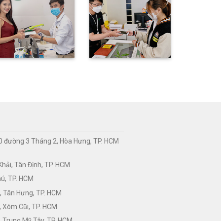
0 đường 3 Tháng 2, Hòa Hưng, TP. HCM
hải, Tân Định, TP. HCM
hú, TP. HCM
, Tân Hưng, TP. HCM
, Xóm Cũi, TP. HCM
 Trung Mỹ Tây, TP. HCM