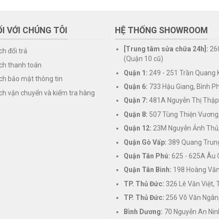
I VỚI CHÚNG TÔI
HỆ THỐNG SHOWROOM
[Trung tâm sửa chữa 24h]:
26
ch đổi trả
(Quận 10 cũ)
ch thanh toán
Quận 1:
249 - 251 Trần Quang K
ch bảo mật thông tin
Quận 6:
733 Hậu Giang, Bình P
ch vận chuyển và kiểm tra hàng
Quận 7:
481A Nguyễn Thị Thập
Quận 8:
507 Tùng Thiện Vương
Quận 12:
23M Nguyễn Ảnh Thủ,
Quận Gò Vấp:
389 Quang Trung
Quận Tân Phú:
625 - 625A Âu 
Quận Tân Bình:
198 Hoàng Văn 
TP. Thủ Đức:
326 Lê Văn Việt,
TP. Thủ Đức:
256 Võ Văn Ngân,
Bình Dương:
70 Nguyễn An Nin