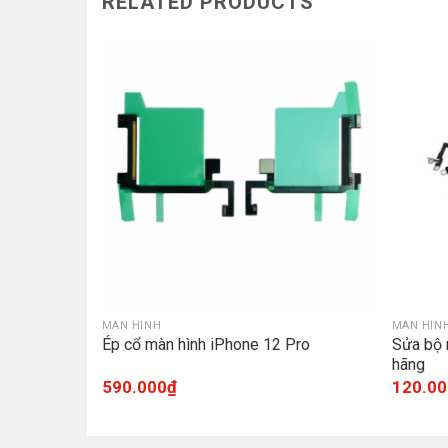
RELATED PRODUCTS
MÀN HÌNH
MÀN HÌN
ne XS Max
Ép cổ màn hình iPhone 12 Pro
Sửa bộ 
hãng
590.000
₫
120.00