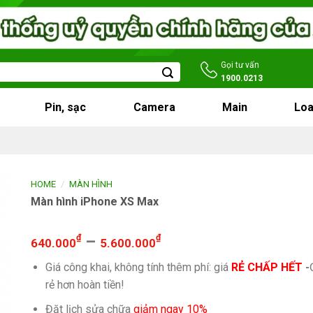
Gọi tư vấn
1900.0213
Pin, sạc
Camera
Main
Loa
/
HOME
MÀN HÌNH
Màn hình iPhone XS Max
₫
–
₫
640.000
5.600.000
Giá công khai, không tính thêm phí: giá
RẺ CHẤP HẾT
-
rẻ hơn hoàn tiền!
Đặt lịch sửa chữa
giảm ngay 10%