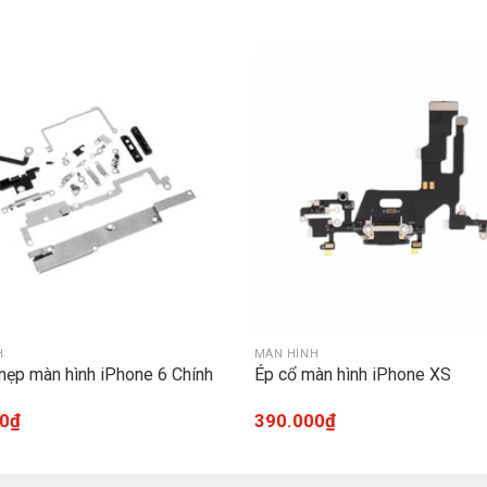
H
MÀN HÌNH
nẹp màn hình iPhone 6 Chính
Ép cổ màn hình iPhone XS
0
₫
390.000
₫