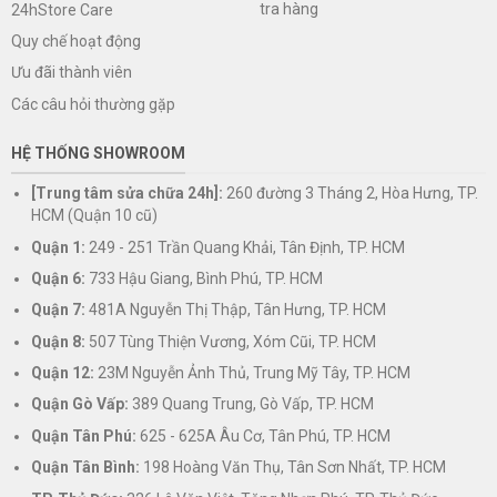
tra hàng
24hStore Care
Quy chế hoạt động
Ưu đãi thành viên
Các câu hỏi thường gặp
HỆ THỐNG SHOWROOM
[Trung tâm sửa chữa 24h]:
260 đường 3 Tháng 2, Hòa Hưng, TP.
HCM (Quận 10 cũ)
Quận 1:
249 - 251 Trần Quang Khải, Tân Định, TP. HCM
Quận 6:
733 Hậu Giang, Bình Phú, TP. HCM
Quận 7:
481A Nguyễn Thị Thập, Tân Hưng, TP. HCM
Quận 8:
507 Tùng Thiện Vương, Xóm Cũi, TP. HCM
Quận 12:
23M Nguyễn Ảnh Thủ, Trung Mỹ Tây, TP. HCM
Quận Gò Vấp:
389 Quang Trung, Gò Vấp, TP. HCM
Quận Tân Phú:
625 - 625A Âu Cơ, Tân Phú, TP. HCM
Quận Tân Bình:
198 Hoàng Văn Thụ, Tân Sơn Nhất, TP. HCM