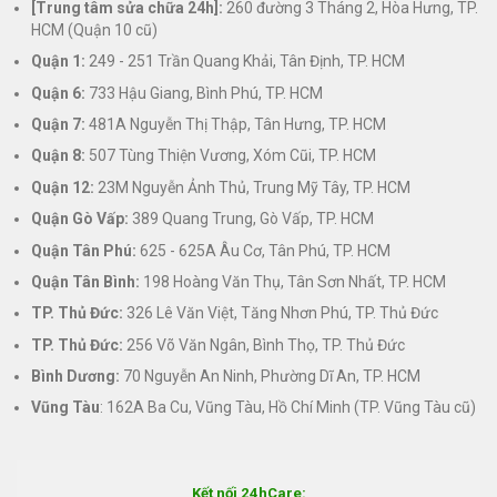
[Trung tâm sửa chữa 24h]:
260 đường 3 Tháng 2, Hòa Hưng, TP.
HCM (Quận 10 cũ)
Quận 1:
249 - 251 Trần Quang Khải, Tân Định, TP. HCM
Quận 6:
733 Hậu Giang, Bình Phú, TP. HCM
Quận 7:
481A Nguyễn Thị Thập, Tân Hưng, TP. HCM
Quận 8:
507 Tùng Thiện Vương, Xóm Cũi, TP. HCM
Quận 12:
23M Nguyễn Ảnh Thủ, Trung Mỹ Tây, TP. HCM
Quận Gò Vấp:
389 Quang Trung, Gò Vấp, TP. HCM
Quận Tân Phú:
625 - 625A Âu Cơ, Tân Phú, TP. HCM
Quận Tân Bình:
198 Hoàng Văn Thụ, Tân Sơn Nhất, TP. HCM
TP. Thủ Đức:
326 Lê Văn Việt, Tăng Nhơn Phú, TP. Thủ Đức
TP. Thủ Đức:
256 Võ Văn Ngân, Bình Thọ, TP. Thủ Đức
Bình Dương:
70 Nguyễn An Ninh, Phường Dĩ An, TP. HCM
Vũng Tàu
: 162A Ba Cu, Vũng Tàu, Hồ Chí Minh (TP. Vũng Tàu cũ)
Kết nối 24hCare: