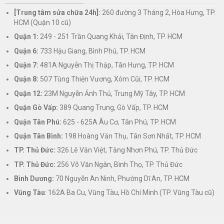
[Trung tâm sửa chữa 24h]:
260 đường 3 Tháng 2, Hòa Hưng, TP.
HCM (Quận 10 cũ)
Quận 1:
249 - 251 Trần Quang Khải, Tân Định, TP. HCM
Quận 6:
733 Hậu Giang, Bình Phú, TP. HCM
Quận 7:
481A Nguyễn Thị Thập, Tân Hưng, TP. HCM
Quận 8:
507 Tùng Thiện Vương, Xóm Cũi, TP. HCM
Quận 12:
23M Nguyễn Ảnh Thủ, Trung Mỹ Tây, TP. HCM
Quận Gò Vấp:
389 Quang Trung, Gò Vấp, TP. HCM
Quận Tân Phú:
625 - 625A Âu Cơ, Tân Phú, TP. HCM
Quận Tân Bình:
198 Hoàng Văn Thụ, Tân Sơn Nhất, TP. HCM
TP. Thủ Đức:
326 Lê Văn Việt, Tăng Nhơn Phú, TP. Thủ Đức
TP. Thủ Đức:
256 Võ Văn Ngân, Bình Thọ, TP. Thủ Đức
Bình Dương:
70 Nguyễn An Ninh, Phường Dĩ An, TP. HCM
Vũng Tàu
: 162A Ba Cu, Vũng Tàu, Hồ Chí Minh (TP. Vũng Tàu cũ)