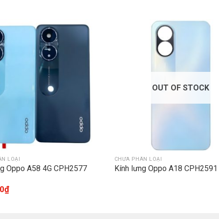
OUT OF STOCK
N LOẠI
CHƯA PHÂN LOẠI
ưng Oppo A58 4G CPH2577
Kính lưng Oppo A18 CPH2591
0
₫