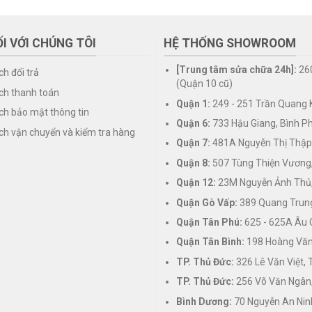
I VỚI CHÚNG TÔI
HỆ THỐNG SHOWROOM
[Trung tâm sửa chữa 24h]:
26
ch đổi trả
(Quận 10 cũ)
ch thanh toán
Quận 1:
249 - 251 Trần Quang K
ch bảo mật thông tin
Quận 6:
733 Hậu Giang, Bình P
ch vận chuyển và kiểm tra hàng
Quận 7:
481A Nguyễn Thị Thập
Quận 8:
507 Tùng Thiện Vương
Quận 12:
23M Nguyễn Ảnh Thủ,
Quận Gò Vấp:
389 Quang Trung
Quận Tân Phú:
625 - 625A Âu 
Quận Tân Bình:
198 Hoàng Văn 
TP. Thủ Đức:
326 Lê Văn Việt,
TP. Thủ Đức:
256 Võ Văn Ngân,
Bình Dương:
70 Nguyễn An Nin