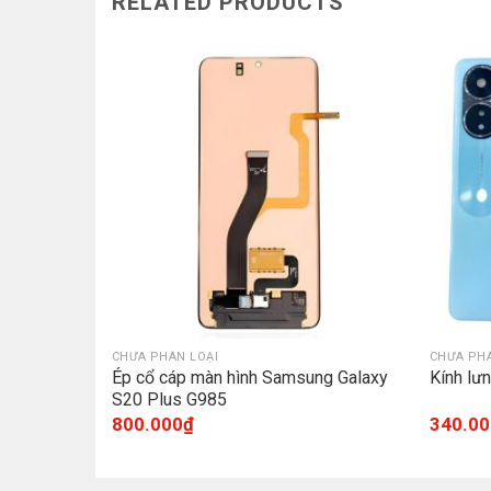
RELATED PRODUCTS
K
CHƯA PHÂN LOẠI
CHƯA PHÂ
H2727)
Ép cổ cáp màn hình Samsung Galaxy
Kính l
S20 Plus G985
800.000
₫
340.00