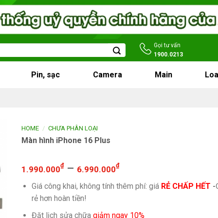
Gọi tư vấn
1900.0213
Pin, sạc
Camera
Main
Loa
/
HOME
CHƯA PHÂN LOẠI
Màn hình iPhone 16 Plus
₫
–
₫
1.990.000
6.990.000
Giá công khai, không tính thêm phí: giá
RẺ CHẤP HẾT
-
rẻ hơn hoàn tiền!
Đặt lịch sửa chữa
giảm ngay 10%