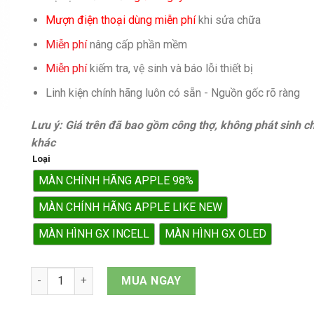
Mượn điện thoại dùng miễn phí
khi sửa chữa
Miễn phí
nâng cấp phần mềm
Miễn phí
kiếm tra, vệ sinh và báo lỗi thiết bị
Linh kiện chính hãng luôn có sẵn - Nguồn gốc rõ ràng
Lưu ý: Giá trên đã bao gồm công thợ, không phát sinh ch
khác
Loại
MÀN CHÍNH HÃNG APPLE 98%
MÀN CHÍNH HÃNG APPLE LIKE NEW
MÀN HÌNH GX INCELL
MÀN HÌNH GX OLED
Màn hình iPhone 16 Plus quantity
MUA NGAY