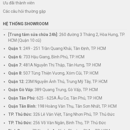
Ưu đãi thành viên
Các câu hỏi thường gặp
HỆ THỐNG SHOWROOM
[Trung tâm sửa chữa 24h]:
260 đường 3 Tháng 2, Hòa Hưng, TP.
HCM (Quận 10 cũ)
Quận 1:
249 - 251 Trần Quang Khải, Tân Định, TP. HCM
Quận 6:
733 Hậu Giang, Bình Phú, TP. HCM
Quận 7:
481A Nguyễn Thị Thập, Tân Hưng, TP. HCM
Quận 8:
507 Tùng Thiện Vương, Xóm Cũi, TP. HCM
Quận 12:
23M Nguyễn Ảnh Thủ, Trung Mỹ Tây, TP. HCM
Quận Gò Vấp:
389 Quang Trung, Gò Vấp, TP. HCM
Quận Tân Phú:
625 - 625A Âu Cơ, Tân Phú, TP. HCM
Quận Tân Bình:
198 Hoàng Văn Thụ, Tân Sơn Nhất, TP. HCM
TP. Thủ Đức:
326 Lê Văn Việt, Tăng Nhơn Phú, TP. Thủ Đức
TP. Thủ Đức:
256 Võ Văn Ngân, Bình Thọ, TP. Thủ Đức