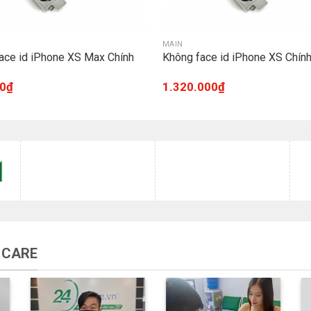
MAIN
ace id iPhone XS Max Chính
Không face id iPhone XS Chín
0
₫
1.320.000
₫
 CARE