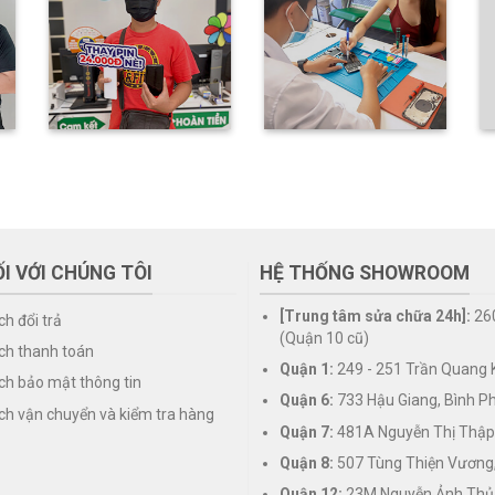
I VỚI CHÚNG TÔI
HỆ THỐNG SHOWROOM
[Trung tâm sửa chữa 24h]:
26
ch đổi trả
(Quận 10 cũ)
ch thanh toán
Quận 1:
249 - 251 Trần Quang K
ch bảo mật thông tin
Quận 6:
733 Hậu Giang, Bình P
ch vận chuyển và kiểm tra hàng
Quận 7:
481A Nguyễn Thị Thập
Quận 8:
507 Tùng Thiện Vương
Quận 12:
23M Nguyễn Ảnh Thủ,