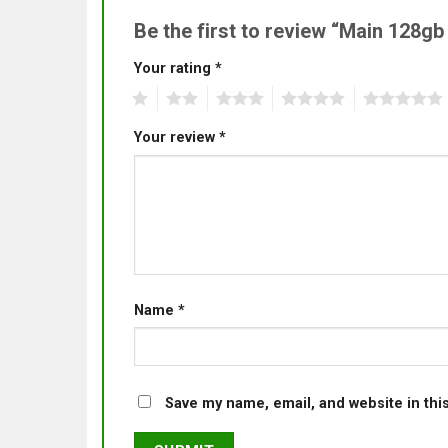
Be the first to review “Main 128gb
Your rating
*
1
2
3
4
5
Your review
*
Name
*
Save my name, email, and website in thi