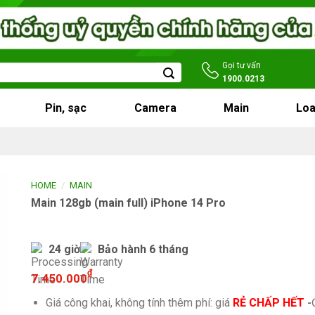
Gọi tư vấn
1900.0213
Pin, sạc
Camera
Main
Loa
/
HOME
MAIN
Main 128gb (main full) iPhone 14 Pro
24 giờ
Bảo hành 6 tháng
₫
7.450.000
Giá công khai, không tính thêm phí: giá
RẺ CHẤP HẾT
-