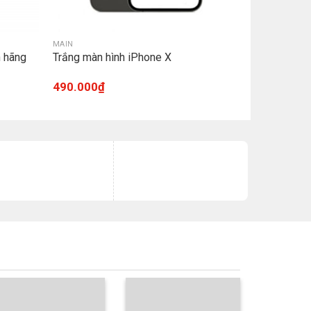
MAIN
h hãng
Trắng màn hình iPhone X
490.000
₫