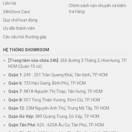
Liên hệ
Chính sách vận chuyển và kiểm
tra hàng
24hStore Care
Quy chế hoạt động
Ưu đãi thành viên
Các câu hỏi thường gặp
HỆ THỐNG SHOWROOM
[Trung tâm sửa chữa 24h]:
260 đường 3 Tháng 2, Hòa Hưng, TP.
HCM (Quận 10 cũ)
Quận 1:
249 - 251 Trần Quang Khải, Tân Định, TP. HCM
Quận 6:
733 Hậu Giang, Bình Phú, TP. HCM
Quận 7:
481A Nguyễn Thị Thập, Tân Hưng, TP. HCM
Quận 8:
507 Tùng Thiện Vương, Xóm Cũi, TP. HCM
Quận 12:
23M Nguyễn Ảnh Thủ, Trung Mỹ Tây, TP. HCM
Quận Gò Vấp:
389 Quang Trung, Gò Vấp, TP. HCM
Quận Tân Phú:
625 - 625A Âu Cơ, Tân Phú, TP. HCM