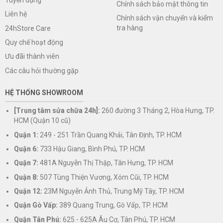
Chính sách bảo mật thông tin
Liên hệ
Chính sách vận chuyển và kiểm
tra hàng
24hStore Care
Quy chế hoạt động
Ưu đãi thành viên
Các câu hỏi thường gặp
HỆ THỐNG SHOWROOM
[Trung tâm sửa chữa 24h]:
260 đường 3 Tháng 2, Hòa Hưng, TP.
HCM (Quận 10 cũ)
Quận 1:
249 - 251 Trần Quang Khải, Tân Định, TP. HCM
Quận 6:
733 Hậu Giang, Bình Phú, TP. HCM
Quận 7:
481A Nguyễn Thị Thập, Tân Hưng, TP. HCM
Quận 8:
507 Tùng Thiện Vương, Xóm Cũi, TP. HCM
Quận 12:
23M Nguyễn Ảnh Thủ, Trung Mỹ Tây, TP. HCM
Quận Gò Vấp:
389 Quang Trung, Gò Vấp, TP. HCM
Quận Tân Phú:
625 - 625A Âu Cơ, Tân Phú, TP. HCM