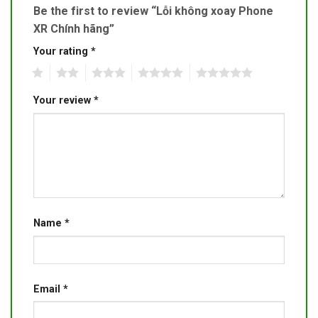
Be the first to review “Lỗi không xoay Phone
XR Chính hãng”
Your rating
*
1
2
3
4
5
Your review
*
Name
*
Email
*