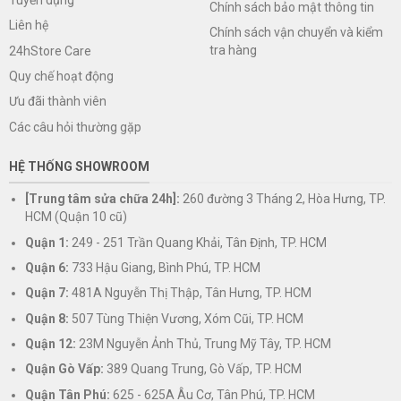
Chính sách bảo mật thông tin
Liên hệ
Chính sách vận chuyển và kiểm
tra hàng
24hStore Care
Quy chế hoạt động
Ưu đãi thành viên
Các câu hỏi thường gặp
HỆ THỐNG SHOWROOM
[Trung tâm sửa chữa 24h]:
260 đường 3 Tháng 2, Hòa Hưng, TP.
HCM (Quận 10 cũ)
Quận 1:
249 - 251 Trần Quang Khải, Tân Định, TP. HCM
Quận 6:
733 Hậu Giang, Bình Phú, TP. HCM
Quận 7:
481A Nguyễn Thị Thập, Tân Hưng, TP. HCM
Quận 8:
507 Tùng Thiện Vương, Xóm Cũi, TP. HCM
Quận 12:
23M Nguyễn Ảnh Thủ, Trung Mỹ Tây, TP. HCM
Quận Gò Vấp:
389 Quang Trung, Gò Vấp, TP. HCM
Quận Tân Phú:
625 - 625A Âu Cơ, Tân Phú, TP. HCM