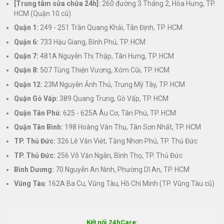
[Trung tâm sửa chữa 24h]:
260 đường 3 Tháng 2, Hòa Hưng, TP.
HCM (Quận 10 cũ)
Quận 1:
249 - 251 Trần Quang Khải, Tân Định, TP. HCM
Quận 6:
733 Hậu Giang, Bình Phú, TP. HCM
Quận 7:
481A Nguyễn Thị Thập, Tân Hưng, TP. HCM
Quận 8:
507 Tùng Thiện Vương, Xóm Cũi, TP. HCM
Quận 12:
23M Nguyễn Ảnh Thủ, Trung Mỹ Tây, TP. HCM
Quận Gò Vấp:
389 Quang Trung, Gò Vấp, TP. HCM
Quận Tân Phú:
625 - 625A Âu Cơ, Tân Phú, TP. HCM
Quận Tân Bình:
198 Hoàng Văn Thụ, Tân Sơn Nhất, TP. HCM
TP. Thủ Đức:
326 Lê Văn Việt, Tăng Nhơn Phú, TP. Thủ Đức
TP. Thủ Đức:
256 Võ Văn Ngân, Bình Thọ, TP. Thủ Đức
Bình Dương:
70 Nguyễn An Ninh, Phường Dĩ An, TP. HCM
Vũng Tàu
: 162A Ba Cu, Vũng Tàu, Hồ Chí Minh (TP. Vũng Tàu cũ)
Kết nối 24hCare: