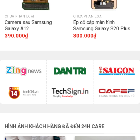
CHƯA PHÂN LOẠI
CHƯA PHÂN LOẠI
Camera sau Samsung
Ép cổ cáp màn hình
Galaxy A12
Samsung Galaxy S20 Plus
G985
390.000
₫
800.000
₫
HÌNH ẢNH KHÁCH HÀNG ĐÃ ĐẾN 24H CARE