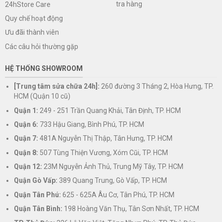
tra hàng
24hStore Care
Quy chế hoạt động
Ưu đãi thành viên
Các câu hỏi thường gặp
HỆ THỐNG SHOWROOM
[Trung tâm sửa chữa 24h]:
260 đường 3 Tháng 2, Hòa Hưng, TP.
HCM (Quận 10 cũ)
Quận 1:
249 - 251 Trần Quang Khải, Tân Định, TP. HCM
Quận 6:
733 Hậu Giang, Bình Phú, TP. HCM
Quận 7:
481A Nguyễn Thị Thập, Tân Hưng, TP. HCM
Quận 8:
507 Tùng Thiện Vương, Xóm Cũi, TP. HCM
Quận 12:
23M Nguyễn Ảnh Thủ, Trung Mỹ Tây, TP. HCM
Quận Gò Vấp:
389 Quang Trung, Gò Vấp, TP. HCM
Quận Tân Phú:
625 - 625A Âu Cơ, Tân Phú, TP. HCM
Quận Tân Bình:
198 Hoàng Văn Thụ, Tân Sơn Nhất, TP. HCM