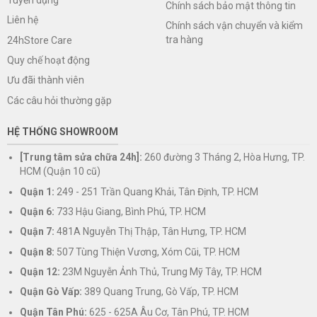
Chính sách bảo mật thông tin
Liên hệ
Chính sách vận chuyển và kiểm
tra hàng
24hStore Care
Quy chế hoạt động
Ưu đãi thành viên
Các câu hỏi thường gặp
HỆ THỐNG SHOWROOM
[Trung tâm sửa chữa 24h]:
260 đường 3 Tháng 2, Hòa Hưng, TP.
HCM (Quận 10 cũ)
Quận 1:
249 - 251 Trần Quang Khải, Tân Định, TP. HCM
Quận 6:
733 Hậu Giang, Bình Phú, TP. HCM
Quận 7:
481A Nguyễn Thị Thập, Tân Hưng, TP. HCM
Quận 8:
507 Tùng Thiện Vương, Xóm Cũi, TP. HCM
Quận 12:
23M Nguyễn Ảnh Thủ, Trung Mỹ Tây, TP. HCM
Quận Gò Vấp:
389 Quang Trung, Gò Vấp, TP. HCM
Quận Tân Phú:
625 - 625A Âu Cơ, Tân Phú, TP. HCM