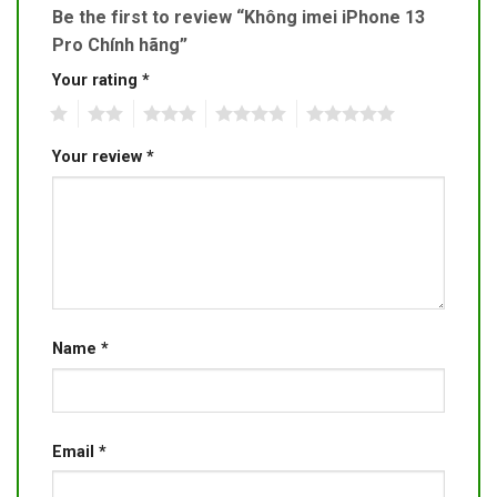
Be the first to review “Không imei iPhone 13
Pro Chính hãng”
Your rating
*
1
2
3
4
5
Your review
*
Name
*
Email
*