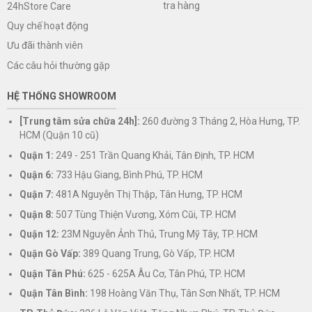
tra hàng
24hStore Care
Quy chế hoạt động
Ưu đãi thành viên
Các câu hỏi thường gặp
HỆ THỐNG SHOWROOM
[Trung tâm sửa chữa 24h]:
260 đường 3 Tháng 2, Hòa Hưng, TP.
HCM (Quận 10 cũ)
Quận 1:
249 - 251 Trần Quang Khải, Tân Định, TP. HCM
Quận 6:
733 Hậu Giang, Bình Phú, TP. HCM
Quận 7:
481A Nguyễn Thị Thập, Tân Hưng, TP. HCM
Quận 8:
507 Tùng Thiện Vương, Xóm Cũi, TP. HCM
Quận 12:
23M Nguyễn Ảnh Thủ, Trung Mỹ Tây, TP. HCM
Quận Gò Vấp:
389 Quang Trung, Gò Vấp, TP. HCM
Quận Tân Phú:
625 - 625A Âu Cơ, Tân Phú, TP. HCM
Quận Tân Bình:
198 Hoàng Văn Thụ, Tân Sơn Nhất, TP. HCM