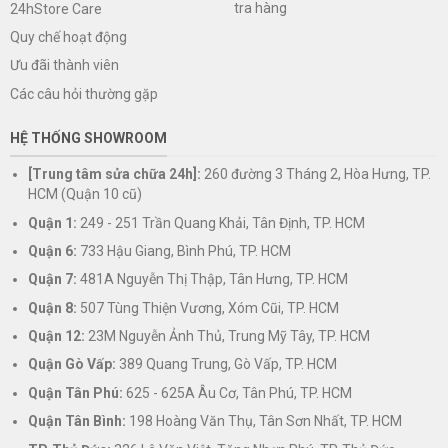
tra hàng
24hStore Care
Quy chế hoạt động
Ưu đãi thành viên
Các câu hỏi thường gặp
HỆ THỐNG SHOWROOM
[Trung tâm sửa chữa 24h]:
260 đường 3 Tháng 2, Hòa Hưng, TP.
HCM (Quận 10 cũ)
Quận 1:
249 - 251 Trần Quang Khải, Tân Định, TP. HCM
Quận 6:
733 Hậu Giang, Bình Phú, TP. HCM
Quận 7:
481A Nguyễn Thị Thập, Tân Hưng, TP. HCM
Quận 8:
507 Tùng Thiện Vương, Xóm Cũi, TP. HCM
Quận 12:
23M Nguyễn Ảnh Thủ, Trung Mỹ Tây, TP. HCM
Quận Gò Vấp:
389 Quang Trung, Gò Vấp, TP. HCM
Quận Tân Phú:
625 - 625A Âu Cơ, Tân Phú, TP. HCM
Quận Tân Bình:
198 Hoàng Văn Thụ, Tân Sơn Nhất, TP. HCM