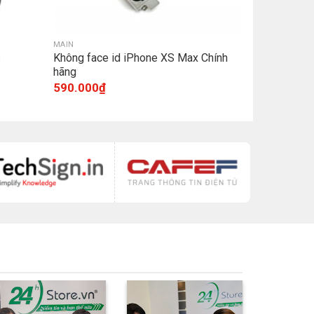
MAIN
s
Không face id iPhone XS Max Chính
hãng
590.000
₫