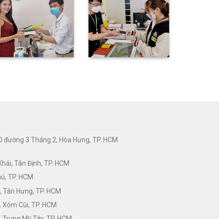
0 đường 3 Tháng 2, Hòa Hưng, TP. HCM
hải, Tân Định, TP. HCM
hú, TP. HCM
, Tân Hưng, TP. HCM
, Xóm Cũi, TP. HCM
 Trung Mỹ Tây, TP. HCM