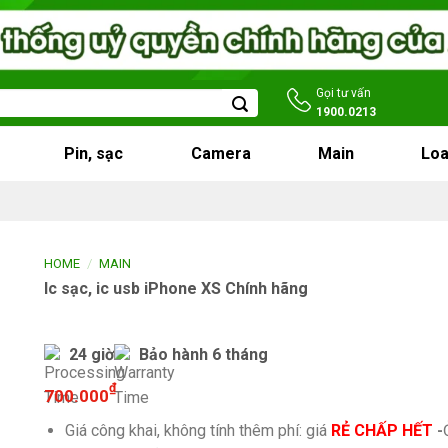
Gọi tư vấn
1900.0213
Pin, sạc
Camera
Main
Loa
/
HOME
MAIN
Ic sạc, ic usb iPhone XS Chính hãng
24 giờ
Bảo hành 6 tháng
₫
700.000
Giá công khai, không tính thêm phí: giá
RẺ CHẤP HẾT
-