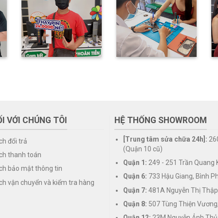
I VỚI CHÚNG TÔI
HỆ THỐNG SHOWROOM
[Trung tâm sửa chữa 24h]:
26
ch đổi trả
(Quận 10 cũ)
ch thanh toán
Quận 1:
249 - 251 Trần Quang K
ch bảo mật thông tin
Quận 6:
733 Hậu Giang, Bình P
ch vận chuyển và kiểm tra hàng
Quận 7:
481A Nguyễn Thị Thập
Quận 8:
507 Tùng Thiện Vương
Quận 12:
23M Nguyễn Ảnh Thủ,