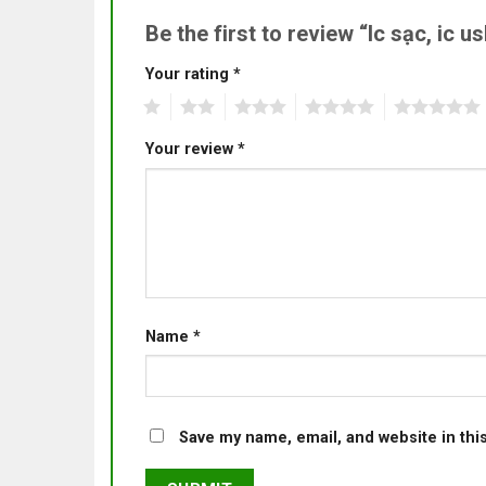
Be the first to review “Ic sạc, ic
Your rating
*
1
2
3
4
5
Your review
*
Name
*
Save my name, email, and website in thi