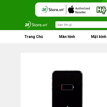
Skip
to
content
Search
for:
Trang Chủ
Màn hình
Mặt kính