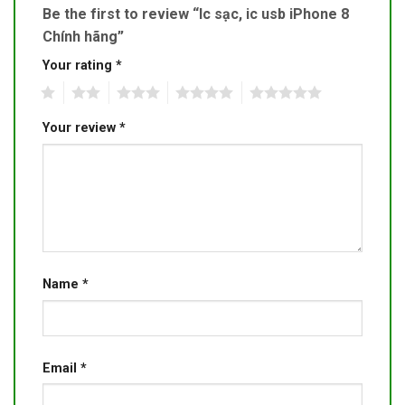
Be the first to review “Ic sạc, ic usb iPhone 8
Chính hãng”
Your rating
*
1
2
3
4
5
Your review
*
Name
*
Email
*