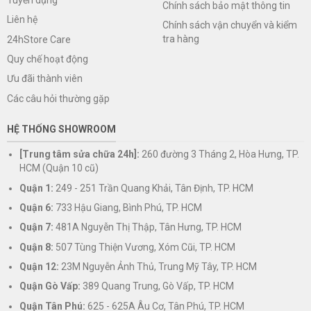
Chính sách bảo mật thông tin
Liên hệ
Chính sách vận chuyển và kiểm
tra hàng
24hStore Care
Quy chế hoạt động
Ưu đãi thành viên
Các câu hỏi thường gặp
HỆ THỐNG SHOWROOM
[Trung tâm sửa chữa 24h]:
260 đường 3 Tháng 2, Hòa Hưng, TP.
HCM (Quận 10 cũ)
Quận 1:
249 - 251 Trần Quang Khải, Tân Định, TP. HCM
Quận 6:
733 Hậu Giang, Bình Phú, TP. HCM
Quận 7:
481A Nguyễn Thị Thập, Tân Hưng, TP. HCM
Quận 8:
507 Tùng Thiện Vương, Xóm Cũi, TP. HCM
Quận 12:
23M Nguyễn Ảnh Thủ, Trung Mỹ Tây, TP. HCM
Quận Gò Vấp:
389 Quang Trung, Gò Vấp, TP. HCM
Quận Tân Phú:
625 - 625A Âu Cơ, Tân Phú, TP. HCM