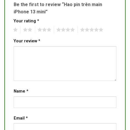
Be the first to review “Hao pin trên main
iPhone 13 mini”
Your rating
*
1
2
3
4
5
Your review
*
Name
*
Email
*