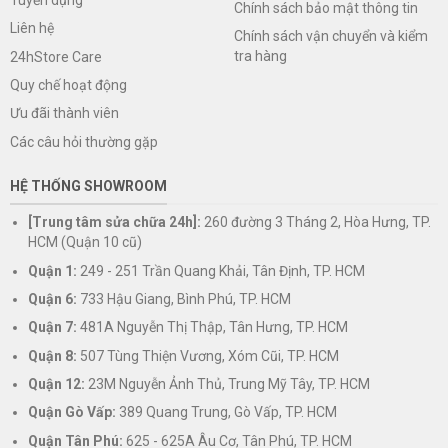
Chính sách bảo mật thông tin
Liên hệ
Chính sách vận chuyển và kiểm
tra hàng
24hStore Care
Quy chế hoạt động
Ưu đãi thành viên
Các câu hỏi thường gặp
HỆ THỐNG SHOWROOM
[Trung tâm sửa chữa 24h]:
260 đường 3 Tháng 2, Hòa Hưng, TP.
HCM (Quận 10 cũ)
Quận 1:
249 - 251 Trần Quang Khải, Tân Định, TP. HCM
Quận 6:
733 Hậu Giang, Bình Phú, TP. HCM
Quận 7:
481A Nguyễn Thị Thập, Tân Hưng, TP. HCM
Quận 8:
507 Tùng Thiện Vương, Xóm Cũi, TP. HCM
Quận 12:
23M Nguyễn Ảnh Thủ, Trung Mỹ Tây, TP. HCM
Quận Gò Vấp:
389 Quang Trung, Gò Vấp, TP. HCM
Quận Tân Phú:
625 - 625A Âu Cơ, Tân Phú, TP. HCM