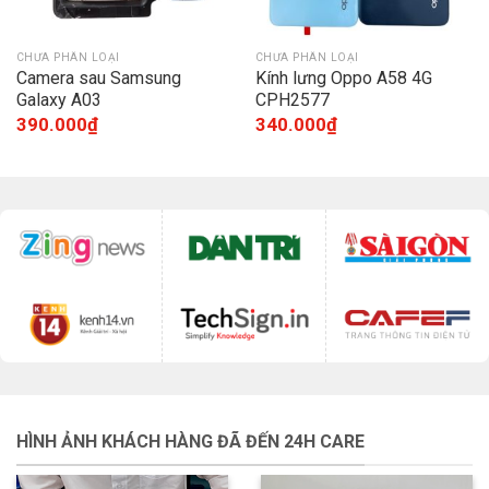
CHƯA PHÂN LOẠI
CHƯA PHÂN LOẠI
Camera sau Samsung
Kính lưng Oppo A58 4G
Galaxy A03
CPH2577
390.000
₫
340.000
₫
HÌNH ẢNH KHÁCH HÀNG ĐÃ ĐẾN 24H CARE