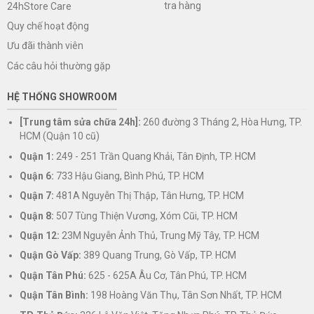
tra hàng
24hStore Care
Quy chế hoạt động
Ưu đãi thành viên
Các câu hỏi thường gặp
HỆ THỐNG SHOWROOM
[Trung tâm sửa chữa 24h]:
260 đường 3 Tháng 2, Hòa Hưng, TP.
HCM (Quận 10 cũ)
Quận 1:
249 - 251 Trần Quang Khải, Tân Định, TP. HCM
Quận 6:
733 Hậu Giang, Bình Phú, TP. HCM
Quận 7:
481A Nguyễn Thị Thập, Tân Hưng, TP. HCM
Quận 8:
507 Tùng Thiện Vương, Xóm Cũi, TP. HCM
Quận 12:
23M Nguyễn Ảnh Thủ, Trung Mỹ Tây, TP. HCM
Quận Gò Vấp:
389 Quang Trung, Gò Vấp, TP. HCM
Quận Tân Phú:
625 - 625A Âu Cơ, Tân Phú, TP. HCM
Quận Tân Bình:
198 Hoàng Văn Thụ, Tân Sơn Nhất, TP. HCM