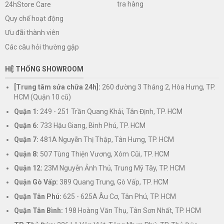
tra hàng
24hStore Care
Quy chế hoạt động
Ưu đãi thành viên
Các câu hỏi thường gặp
HỆ THỐNG SHOWROOM
[Trung tâm sửa chữa 24h]:
260 đường 3 Tháng 2, Hòa Hưng, TP.
HCM (Quận 10 cũ)
Quận 1:
249 - 251 Trần Quang Khải, Tân Định, TP. HCM
Quận 6:
733 Hậu Giang, Bình Phú, TP. HCM
Quận 7:
481A Nguyễn Thị Thập, Tân Hưng, TP. HCM
Quận 8:
507 Tùng Thiện Vương, Xóm Cũi, TP. HCM
Quận 12:
23M Nguyễn Ảnh Thủ, Trung Mỹ Tây, TP. HCM
Quận Gò Vấp:
389 Quang Trung, Gò Vấp, TP. HCM
Quận Tân Phú:
625 - 625A Âu Cơ, Tân Phú, TP. HCM
Quận Tân Bình:
198 Hoàng Văn Thụ, Tân Sơn Nhất, TP. HCM