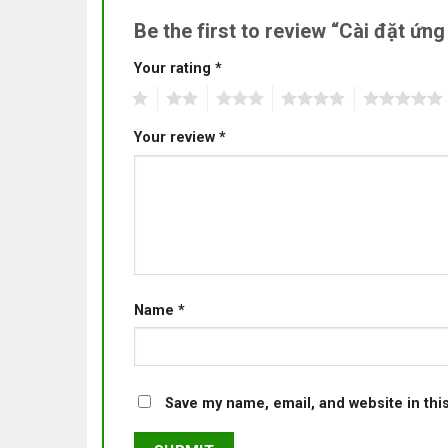
Be the first to review “Cài đặt ứ
Your rating
*
1
2
3
4
5
Your review
*
Name
*
Save my name, email, and website in thi