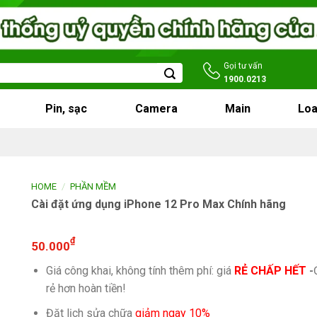
Gọi tư vấn
1900.0213
Pin, sạc
Camera
Main
Loa
/
HOME
PHẦN MỀM
Cài đặt ứng dụng iPhone 12 Pro Max Chính hãng
₫
50.000
Giá công khai, không tính thêm phí: giá
RẺ CHẤP HẾT
-
rẻ hơn hoàn tiền!
Đặt lịch sửa chữa
giảm ngay 10%