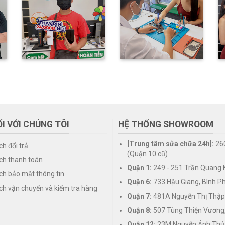
I VỚI CHÚNG TÔI
HỆ THỐNG SHOWROOM
[Trung tâm sửa chữa 24h]:
26
ch đổi trả
(Quận 10 cũ)
ch thanh toán
Quận 1:
249 - 251 Trần Quang K
ch bảo mật thông tin
Quận 6:
733 Hậu Giang, Bình P
ch vận chuyển và kiểm tra hàng
Quận 7:
481A Nguyễn Thị Thập
Quận 8:
507 Tùng Thiện Vương
Quận 12:
23M Nguyễn Ảnh Thủ,