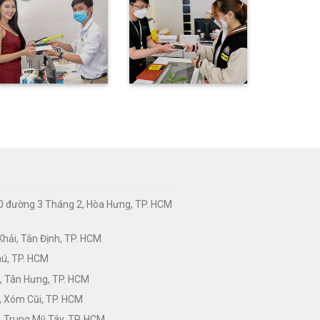
0 đường 3 Tháng 2, Hòa Hưng, TP. HCM
hải, Tân Định, TP. HCM
hú, TP. HCM
, Tân Hưng, TP. HCM
, Xóm Cũi, TP. HCM
 Trung Mỹ Tây, TP. HCM