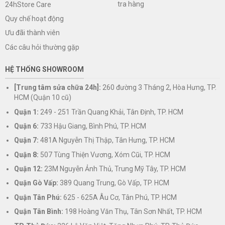
tra hàng
24hStore Care
Quy chế hoạt động
Ưu đãi thành viên
Các câu hỏi thường gặp
HỆ THỐNG SHOWROOM
[Trung tâm sửa chữa 24h]:
260 đường 3 Tháng 2, Hòa Hưng, TP.
HCM (Quận 10 cũ)
Quận 1:
249 - 251 Trần Quang Khải, Tân Định, TP. HCM
Quận 6:
733 Hậu Giang, Bình Phú, TP. HCM
Quận 7:
481A Nguyễn Thị Thập, Tân Hưng, TP. HCM
Quận 8:
507 Tùng Thiện Vương, Xóm Cũi, TP. HCM
Quận 12:
23M Nguyễn Ảnh Thủ, Trung Mỹ Tây, TP. HCM
Quận Gò Vấp:
389 Quang Trung, Gò Vấp, TP. HCM
Quận Tân Phú:
625 - 625A Âu Cơ, Tân Phú, TP. HCM
Quận Tân Bình:
198 Hoàng Văn Thụ, Tân Sơn Nhất, TP. HCM