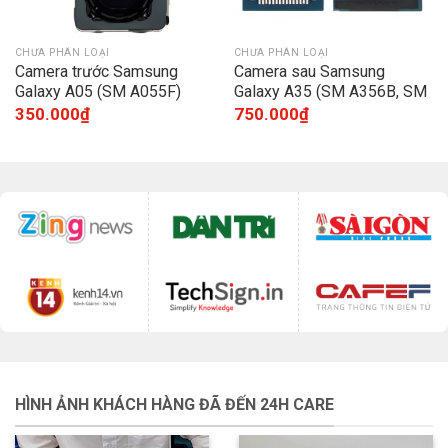
CHƯA PHÂN LOẠI
CHƯA PHÂN LOẠI
Camera trước Samsung
Camera sau Samsung
Galaxy A05 (SM A055F)
Galaxy A35 (SM A356B, SM
A356E)
350.000
₫
750.000
₫
HÌNH ẢNH KHÁCH HÀNG ĐÃ ĐẾN 24H CARE