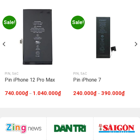
Sale!
Sale!
PIN, SẠC
PIN, SẠC
Pin iPhone 12 Pro Max
Pin iPhone 7
740.000
₫
1.040.000
₫
240.000
₫
390.000
₫
–
–