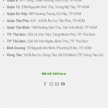
Quận 8:
507 Tùng Thiện Vương, Xóm Cũi, TP. HCM
Quận 12:
23M Nguyễn Ảnh Thủ, Trung Mỹ Tây, TP. HCM
Quận Gò Vấp:
389 Quang Trung, Gò Vấp, TP. HCM
Quận Tân Phú:
625 - 625A Âu Cơ, Tân Phú, TP. HCM
Quận Tân Bình:
198 Hoàng Văn Thụ, Tân Sơn Nhất, TP. HCM
TP. Thủ Đức:
326 Lê Văn Việt, Tăng Nhơn Phú, TP. Thủ Đức
TP. Thủ Đức:
256 Võ Văn Ngân, Bình Thọ, TP. Thủ Đức
Bình Dương:
70 Nguyễn An Ninh, Phường Dĩ An, TP. HCM
Vũng Tàu
: 162A Ba Cu, Vũng Tàu, Hồ Chí Minh (TP. Vũng Tàu cũ)
Kết nối 24hCare: