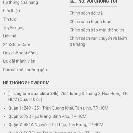
KẾT NỐI VỚI CHÚNG TÔI
Hệ thống cửa hàng
Giới thiệu
Chính sách đổi trả
Tin tức
Chính sách thanh toán
Tuyển dụng
Chính sách bảo mật thông tin
Liên hệ
Chính sách vận chuyển và kiểm
tra hàng
24hStore Care
Quy chế hoạt động
Ưu đãi thành viên
Các câu hỏi thường gặp
HỆ THỐNG SHOWROOM
[Trung tâm sửa chữa 24h]:
260 đường 3 Tháng 2, Hòa Hưng, TP.
HCM (Quận 10 cũ)
Quận 1:
249 - 251 Trần Quang Khải, Tân Định, TP. HCM
Quận 6:
733 Hậu Giang, Bình Phú, TP. HCM
Quận 7:
481A Nguyễn Thị Thập, Tân Hưng, TP. HCM