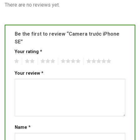
There are no reviews yet.
Be the first to review “Camera trước iPhone
SE”
Your rating
*
1
2
3
4
5
Your review
*
Name
*