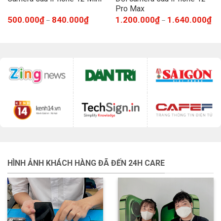
Pro Max
500.000
₫
840.000
₫
1.200.000
₫
1.640.000
₫
–
–
HÌNH ẢNH KHÁCH HÀNG ĐÃ ĐẾN 24H CARE