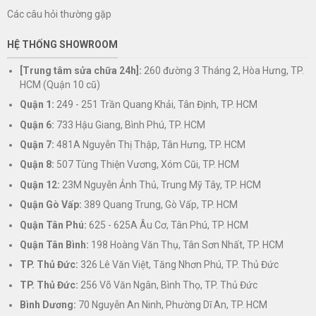
Các câu hỏi thường gặp
HỆ THỐNG SHOWROOM
[Trung tâm sửa chữa 24h]:
260 đường 3 Tháng 2, Hòa Hưng, TP.
HCM (Quận 10 cũ)
Quận 1:
249 - 251 Trần Quang Khải, Tân Định, TP. HCM
Quận 6:
733 Hậu Giang, Bình Phú, TP. HCM
Quận 7:
481A Nguyễn Thị Thập, Tân Hưng, TP. HCM
Quận 8:
507 Tùng Thiện Vương, Xóm Cũi, TP. HCM
Quận 12:
23M Nguyễn Ảnh Thủ, Trung Mỹ Tây, TP. HCM
Quận Gò Vấp:
389 Quang Trung, Gò Vấp, TP. HCM
Quận Tân Phú:
625 - 625A Âu Cơ, Tân Phú, TP. HCM
Quận Tân Bình:
198 Hoàng Văn Thụ, Tân Sơn Nhất, TP. HCM
TP. Thủ Đức:
326 Lê Văn Việt, Tăng Nhơn Phú, TP. Thủ Đức
TP. Thủ Đức:
256 Võ Văn Ngân, Bình Thọ, TP. Thủ Đức
Bình Dương:
70 Nguyễn An Ninh, Phường Dĩ An, TP. HCM