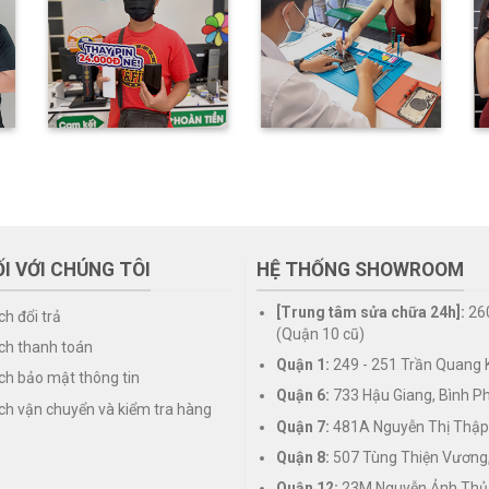
I VỚI CHÚNG TÔI
HỆ THỐNG SHOWROOM
[Trung tâm sửa chữa 24h]:
26
ch đổi trả
(Quận 10 cũ)
ch thanh toán
Quận 1:
249 - 251 Trần Quang K
ch bảo mật thông tin
Quận 6:
733 Hậu Giang, Bình P
ch vận chuyển và kiểm tra hàng
Quận 7:
481A Nguyễn Thị Thập
Quận 8:
507 Tùng Thiện Vương
Quận 12:
23M Nguyễn Ảnh Thủ,