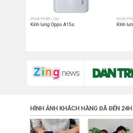
CHƯA PHÂN LOẠI
CHƯA PHÂ
xy A12
Kính lưng Oppo A15s
Kính l
HÌNH ẢNH KHÁCH HÀNG ĐÃ ĐẾN 24H