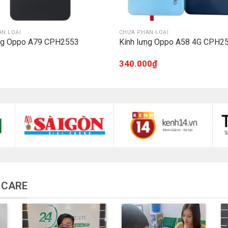
N LOẠI
CHƯA PHÂN LOẠI
ưng Oppo A79 CPH2553
Kính lưng Oppo A58 4G CPH2
340.000
₫
 CARE