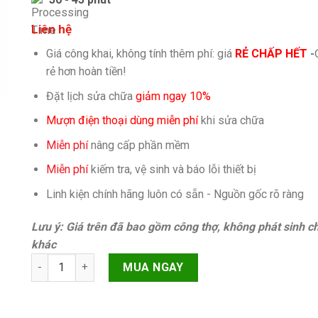
Liên hệ
Giá công khai, không tính thêm phí: giá
RẺ CHẤP HẾT
-
rẻ hơn hoàn tiền!
Đặt lịch sửa chữa
giảm ngay 10%
Mượn điện thoại dùng miễn phí
khi sửa chữa
Miễn phí
nâng cấp phần mềm
Miễn phí
kiếm tra, vệ sinh và báo lỗi thiết bị
Linh kiện chính hãng luôn có sẵn - Nguồn gốc rõ ràng
Lưu ý: Giá trên đã bao gồm công thợ, không phát sinh ch
khác
Camera sau Samsung Galaxy S23 Plus (S23+, S916, S9160) 
MUA NGAY