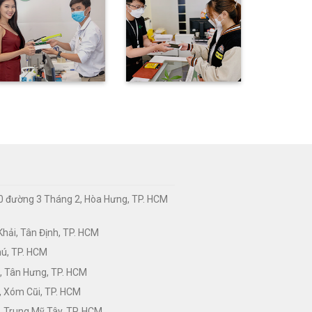
0 đường 3 Tháng 2, Hòa Hưng, TP. HCM
hải, Tân Định, TP. HCM
hú, TP. HCM
, Tân Hưng, TP. HCM
, Xóm Cũi, TP. HCM
 Trung Mỹ Tây, TP. HCM