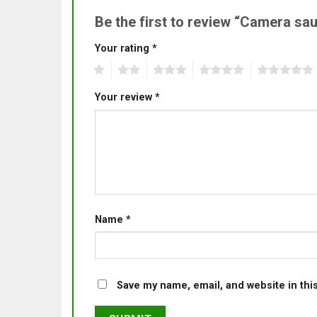
Be the first to review “Camera s
Your rating
*
1
2
3
4
5
Your review
*
Name
*
Save my name, email, and website in thi