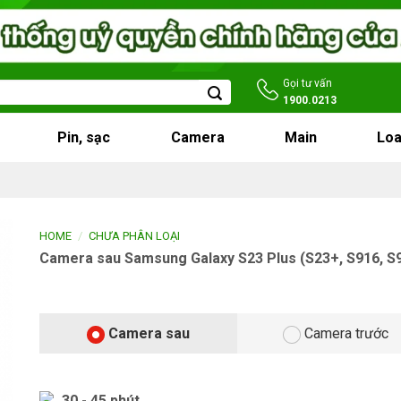
Gọi tư vấn
1900.0213
Pin, sạc
Camera
Main
Loa
/
HOME
CHƯA PHÂN LOẠI
Camera sau Samsung Galaxy S23 Plus (S23+, S916, S
Camera sau
Camera trước
30 - 45 phút