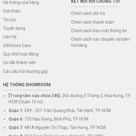
KẾT NỐI VỚI CHÚNG TÔI
Hệ thống cửa hàng
Giới thiệu
Chính sách đổi trả
Tin tức
Chính sách thanh toán
Tuyển dụng
Chính sách bảo mật thông tin
Liên hệ
Chính sách vận chuyển và kiểm
tra hàng
24hStore Care
Quy chế hoạt động
Ưu đãi thành viên
Các câu hỏi thường gặp
HỆ THỐNG SHOWROOM
[Trung tâm sửa chữa 24h]:
260 đường 3 Tháng 2, Hòa Hưng, TP.
HCM (Quận 10 cũ)
Quận 1:
249 - 251 Trần Quang Khải, Tân Định, TP. HCM
Quận 6:
733 Hậu Giang, Bình Phú, TP. HCM
Quận 7:
481A Nguyễn Thị Thập, Tân Hưng, TP. HCM