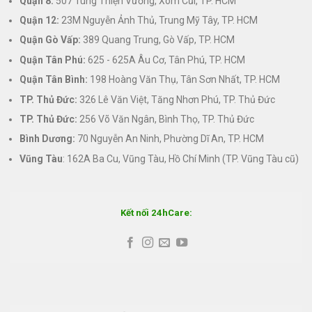
Quận 8:
507 Tùng Thiện Vương, Xóm Cũi, TP. HCM
Quận 12:
23M Nguyễn Ảnh Thủ, Trung Mỹ Tây, TP. HCM
Quận Gò Vấp:
389 Quang Trung, Gò Vấp, TP. HCM
Quận Tân Phú:
625 - 625A Âu Cơ, Tân Phú, TP. HCM
Quận Tân Bình:
198 Hoàng Văn Thụ, Tân Sơn Nhất, TP. HCM
TP. Thủ Đức:
326 Lê Văn Việt, Tăng Nhơn Phú, TP. Thủ Đức
TP. Thủ Đức:
256 Võ Văn Ngân, Bình Thọ, TP. Thủ Đức
Bình Dương:
70 Nguyễn An Ninh, Phường Dĩ An, TP. HCM
Vũng Tàu
: 162A Ba Cu, Vũng Tàu, Hồ Chí Minh (TP. Vũng Tàu cũ)
Kết nối 24hCare: