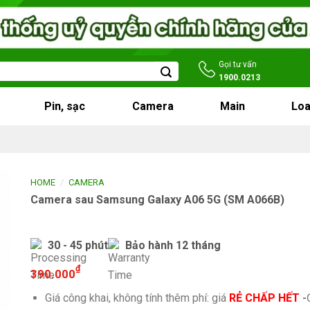
Gọi tư vấn
1900.0213
Pin, sạc
Camera
Main
Loa
/
HOME
CAMERA
Camera sau Samsung Galaxy A06 5G (SM A066B)
30 - 45 phút
Bảo hành 12 tháng
₫
390.000
Giá công khai, không tính thêm phí: giá
RẺ CHẤP HẾT
-