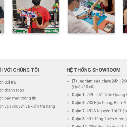
I VỚI CHÚNG TÔI
HỆ THỐNG SHOWROOM
[Trung tâm sửa chữa 24h]:
26
ch đổi trả
(Quận 10 cũ)
ch thanh toán
Quận 1:
249 - 251 Trần Quang K
ch bảo mật thông tin
Quận 6:
733 Hậu Giang, Bình P
ch vận chuyển và kiểm tra hàng
Quận 7:
481A Nguyễn Thị Thập
Quận 8:
507 Tùng Thiện Vương
Quận 12:
23M Nguyễn Ảnh Thủ,