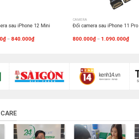
CAMERA
era sau iPhone 12 Mini
Đổi camera sau iPhone 11 Pro
0
₫
840.000
₫
800.000
₫
1.090.000
₫
–
–
 CARE