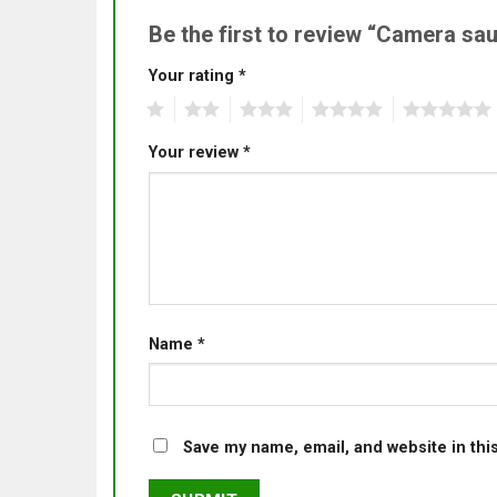
Be the first to review “Camera 
Your rating
*
1
2
3
4
5
Your review
*
Name
*
Save my name, email, and website in thi