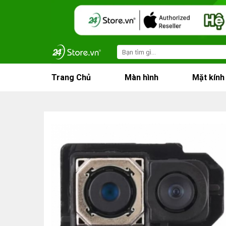
Skip
to
content
Search
for:
Trang Chủ
Màn hình
Mặt kính