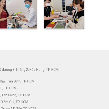
0 đường 3 Tháng 2, Hòa Hưng, TP. HCM
hải, Tân Định, TP. HCM
hú, TP. HCM
, Tân Hưng, TP. HCM
, Xóm Cũi, TP. HCM
 Trung Mỹ Tây, TP. HCM