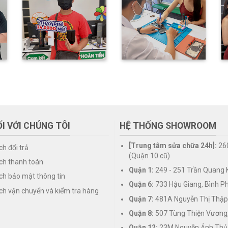
I VỚI CHÚNG TÔI
HỆ THỐNG SHOWROOM
[Trung tâm sửa chữa 24h]:
26
ch đổi trả
(Quận 10 cũ)
ch thanh toán
Quận 1:
249 - 251 Trần Quang K
ch bảo mật thông tin
Quận 6:
733 Hậu Giang, Bình P
ch vận chuyển và kiểm tra hàng
Quận 7:
481A Nguyễn Thị Thập
Quận 8:
507 Tùng Thiện Vương
Quận 12:
23M Nguyễn Ảnh Thủ,