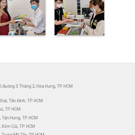
0 đường 3 Tháng 2, Hòa Hưng, TP. HCM
hải, Tân Định, TP. HCM
hú, TP. HCM
, Tân Hưng, TP. HCM
, Xóm Cũi, TP. HCM
 Trung Mỹ Tây, TP. HCM