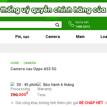
Gọi tư vấn
1900.0213
Pin, sạc
Camera
Main
Loa
/
HOME
CAMERA
Camera sau Oppo A53 5G
30 - 45 phút
Bảo hành 6 tháng
₫
290.000
Giá công khai, không tính thêm phí: giá
RẺ CHẤP HẾT
-