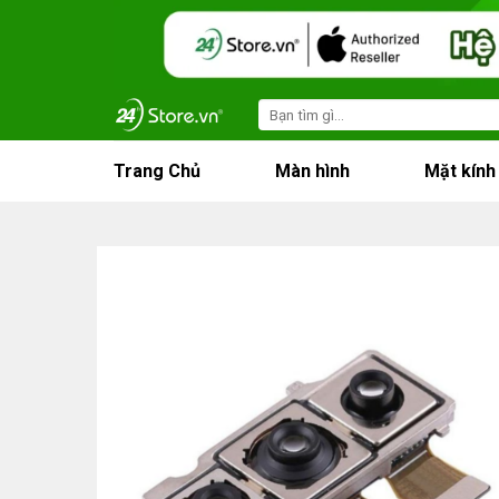
Skip
to
content
Search
for:
Trang Chủ
Màn hình
Mặt kính