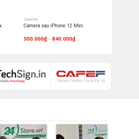
CAMERA
x
Camera sau iPhone 12 Mini
500.000
₫
840.000
₫
–