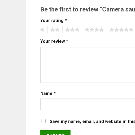
Be the first to review “Camera s
Your rating
*
1
2
3
4
5
Your review
*
Name
*
Save my name, email, and website in thi