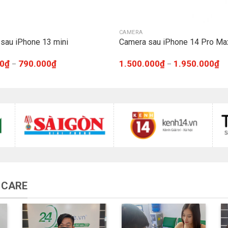
CAMERA
sau iPhone 13 mini
Camera sau iPhone 14 Pro Ma
0
₫
790.000
₫
1.500.000
₫
1.950.000
₫
–
–
 CARE