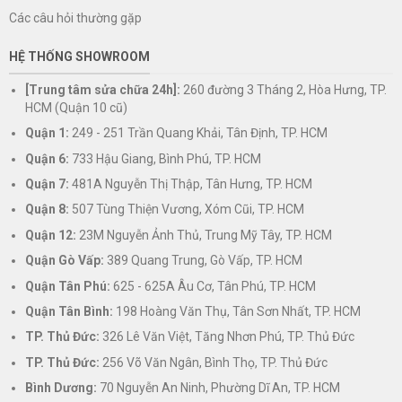
Các câu hỏi thường gặp
HỆ THỐNG SHOWROOM
[Trung tâm sửa chữa 24h]:
260 đường 3 Tháng 2, Hòa Hưng, TP.
HCM (Quận 10 cũ)
Quận 1:
249 - 251 Trần Quang Khải, Tân Định, TP. HCM
Quận 6:
733 Hậu Giang, Bình Phú, TP. HCM
Quận 7:
481A Nguyễn Thị Thập, Tân Hưng, TP. HCM
Quận 8:
507 Tùng Thiện Vương, Xóm Cũi, TP. HCM
Quận 12:
23M Nguyễn Ảnh Thủ, Trung Mỹ Tây, TP. HCM
Quận Gò Vấp:
389 Quang Trung, Gò Vấp, TP. HCM
Quận Tân Phú:
625 - 625A Âu Cơ, Tân Phú, TP. HCM
Quận Tân Bình:
198 Hoàng Văn Thụ, Tân Sơn Nhất, TP. HCM
TP. Thủ Đức:
326 Lê Văn Việt, Tăng Nhơn Phú, TP. Thủ Đức
TP. Thủ Đức:
256 Võ Văn Ngân, Bình Thọ, TP. Thủ Đức
Bình Dương:
70 Nguyễn An Ninh, Phường Dĩ An, TP. HCM