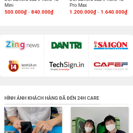
Mini
Pro Max
500.000
₫
840.000
₫
1.200.000
₫
1.640.000
₫
–
–
HÌNH ẢNH KHÁCH HÀNG ĐÃ ĐẾN 24H CARE