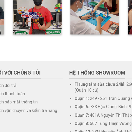
I VỚI CHÚNG TÔI
HỆ THỐNG SHOWROOM
[Trung tâm sửa chữa 24h]:
26
ch đổi trả
(Quận 10 cũ)
ch thanh toán
Quận 1:
249 - 251 Trần Quang K
ch bảo mật thông tin
Quận 6:
733 Hậu Giang, Bình P
ch vận chuyển và kiểm tra hàng
Quận 7:
481A Nguyễn Thị Thập
Quận 8:
507 Tùng Thiện Vương
Quận 12:
23M Nguyễn Ảnh Thủ,