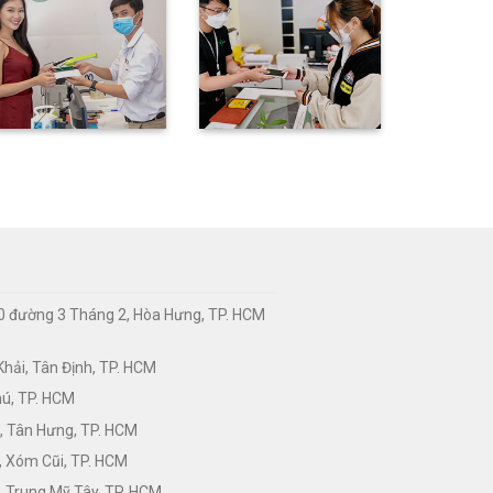
0 đường 3 Tháng 2, Hòa Hưng, TP. HCM
hải, Tân Định, TP. HCM
hú, TP. HCM
, Tân Hưng, TP. HCM
, Xóm Cũi, TP. HCM
 Trung Mỹ Tây, TP. HCM