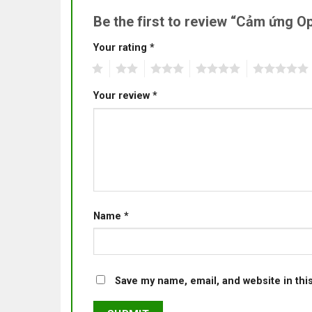
Be the first to review “Cảm ứng 
Your rating
*
1
2
3
4
5
Your review
*
Name
*
Save my name, email, and website in thi