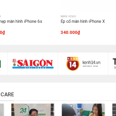
H
MÀN HÌNH
nẹp màn hình iPhone 6s
Ép cổ màn hình iPhone X
0
₫
340.000
₫
 CARE