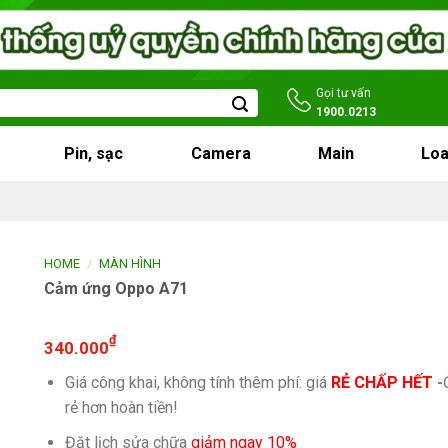
Gọi tư vấn
1900.0213
Pin, sạc
Camera
Main
Loa
/
HOME
MÀN HÌNH
Cảm ứng Oppo A71
₫
340.000
Giá công khai, không tính thêm phí: giá
RẺ CHẤP HẾT
-
rẻ hơn hoàn tiền!
Đặt lịch sửa chữa
giảm ngay 10%