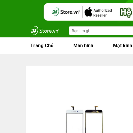
Skip
to
content
Search
for:
Trang Chủ
Màn hình
Mặt kính