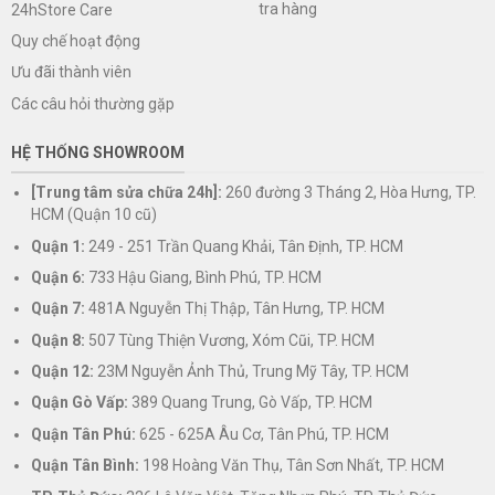
tra hàng
24hStore Care
Quy chế hoạt động
Ưu đãi thành viên
Các câu hỏi thường gặp
HỆ THỐNG SHOWROOM
[Trung tâm sửa chữa 24h]:
260 đường 3 Tháng 2, Hòa Hưng, TP.
HCM (Quận 10 cũ)
Quận 1:
249 - 251 Trần Quang Khải, Tân Định, TP. HCM
Quận 6:
733 Hậu Giang, Bình Phú, TP. HCM
Quận 7:
481A Nguyễn Thị Thập, Tân Hưng, TP. HCM
Quận 8:
507 Tùng Thiện Vương, Xóm Cũi, TP. HCM
Quận 12:
23M Nguyễn Ảnh Thủ, Trung Mỹ Tây, TP. HCM
Quận Gò Vấp:
389 Quang Trung, Gò Vấp, TP. HCM
Quận Tân Phú:
625 - 625A Âu Cơ, Tân Phú, TP. HCM
Quận Tân Bình:
198 Hoàng Văn Thụ, Tân Sơn Nhất, TP. HCM