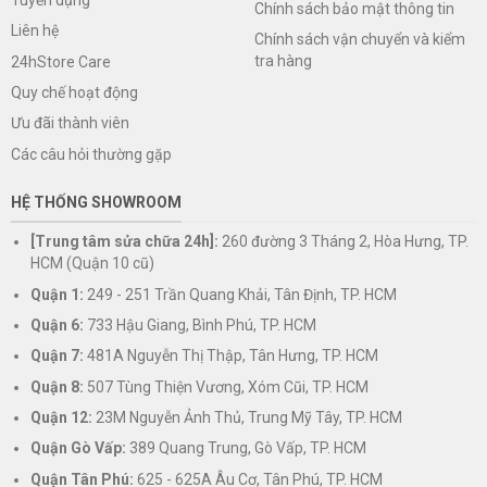
Chính sách bảo mật thông tin
Liên hệ
Chính sách vận chuyển và kiểm
tra hàng
24hStore Care
Quy chế hoạt động
Ưu đãi thành viên
Các câu hỏi thường gặp
HỆ THỐNG SHOWROOM
[Trung tâm sửa chữa 24h]:
260 đường 3 Tháng 2, Hòa Hưng, TP.
HCM (Quận 10 cũ)
Quận 1:
249 - 251 Trần Quang Khải, Tân Định, TP. HCM
Quận 6:
733 Hậu Giang, Bình Phú, TP. HCM
Quận 7:
481A Nguyễn Thị Thập, Tân Hưng, TP. HCM
Quận 8:
507 Tùng Thiện Vương, Xóm Cũi, TP. HCM
Quận 12:
23M Nguyễn Ảnh Thủ, Trung Mỹ Tây, TP. HCM
Quận Gò Vấp:
389 Quang Trung, Gò Vấp, TP. HCM
Quận Tân Phú:
625 - 625A Âu Cơ, Tân Phú, TP. HCM