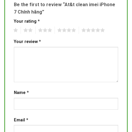
Be the first to review “At&t clean imei iPhone
7 Chính hãng”
Your rating
*
1
2
3
4
5
Your review
*
Name
*
Email
*