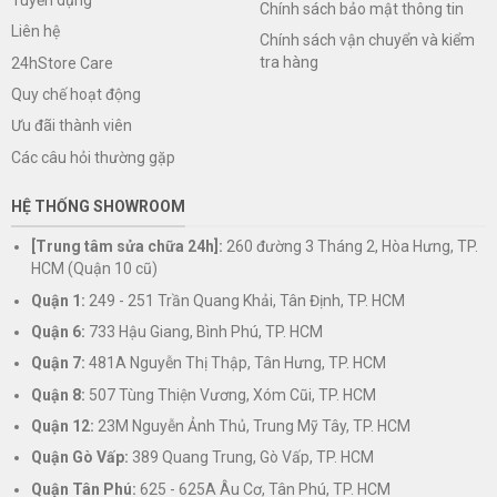
Chính sách bảo mật thông tin
Liên hệ
Chính sách vận chuyển và kiểm
tra hàng
24hStore Care
Quy chế hoạt động
Ưu đãi thành viên
Các câu hỏi thường gặp
HỆ THỐNG SHOWROOM
[Trung tâm sửa chữa 24h]:
260 đường 3 Tháng 2, Hòa Hưng, TP.
HCM (Quận 10 cũ)
Quận 1:
249 - 251 Trần Quang Khải, Tân Định, TP. HCM
Quận 6:
733 Hậu Giang, Bình Phú, TP. HCM
Quận 7:
481A Nguyễn Thị Thập, Tân Hưng, TP. HCM
Quận 8:
507 Tùng Thiện Vương, Xóm Cũi, TP. HCM
Quận 12:
23M Nguyễn Ảnh Thủ, Trung Mỹ Tây, TP. HCM
Quận Gò Vấp:
389 Quang Trung, Gò Vấp, TP. HCM
Quận Tân Phú:
625 - 625A Âu Cơ, Tân Phú, TP. HCM