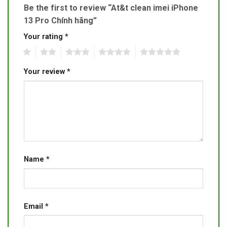
Be the first to review “At&t clean imei iPhone
13 Pro Chính hãng”
Your rating
*
1
2
3
4
5
Your review
*
Name
*
Email
*