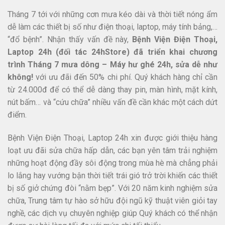
Tháng 7 tới với những cơn mưa kéo dài và thời tiết nóng ẩm
dễ làm các thiết bị số như điện thoại, laptop, máy tính bảng,…
“đổ bệnh”. Nhận thấy vấn đề này,
Bệnh Viện Điện Thoại,
Laptop 24h (đối tác 24hStore) đã triển khai chương
trình
Tháng 7 mưa dông – Máy hư ghé 24h, sửa dễ như
không!
với ưu đãi đến 50% chi phí. Quý khách hàng chỉ cần
từ 24.000đ để có thể dễ dàng thay pin, màn hình, mặt kính,
nút bấm… và “cứu chữa” nhiều vấn đề cần khác một cách dứt
điểm.
Bệnh Viện Điện Thoại, Laptop 24h xin được giới thiệu hàng
loạt ưu đãi sửa chữa hấp dẫn, các bạn yên tâm trải nghiệm
những hoạt động đầy sôi động trong mùa hè mà chẳng phải
lo lắng hay vướng bận thời tiết trái gió trở trời khiến các thiết
bị số giở chứng đòi “nằm bẹp”. Với 20 năm kinh nghiệm sửa
chữa, Trung tâm tự hào sở hữu đội ngũ kỹ thuật viên giỏi tay
nghề, các dịch vụ chuyên nghiệp giúp Quý khách có thể nhận