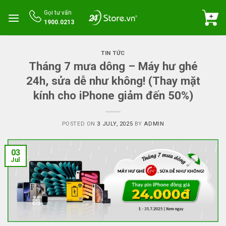
Skip
Gọi tư vấn
to
1900.0213
content
TIN TỨC
Tháng 7 mưa dông – Máy hư ghé
24h, sửa dễ như không! (Thay mặt
kính cho iPhone giảm đến 50%)
POSTED ON
3 JULY, 2025
BY
ADMIN
03
Jul