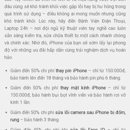
đâu cùng sẽ khó tránh khỏi việc gặp lỗi hay bị hư hỏng trong
quá trình sử dụng – điều không ai mong muốn nhưng cũng
khó tránh khỏi. Lúc này, hãy đến Bệnh Viện Điện Thoại,
Laptop 24h – nơi đội ngũ kỹ thuật viên tay nghề cao luôn
sẵn sàng kiểm tra, sửa chữa thiết bị một cách nhanh chóng
và chính xác. Nhờ đó, iPhone của bạn sẽ sớm lấy lại phong
độ với những ưu đãi hấp dẫn cùng trải nghiệm dịch vụ hoàn
hảo.
Giảm đến 50% chi phí
thay pin iPhone
– chỉ từ 150.000đ,
bảo hành lên đến 18 tháng và bảo hành pin phù 6 tháng.
Giảm đến 50% chi phí
thay mặt kính iPhone
– chỉ từ
150.000đ, bảo hành bụi bọt vĩnh viễn và bảo hành rơi vỡ
kính 1 lần.
Giảm đến 50% chi phí
sửa lỗi camera sau iPhone bị đốm,
rung
– bảo hành 3 tháng.​
Giảm đến 45% chi phí khi
sửa lỗi Face ID
– chỉ từ