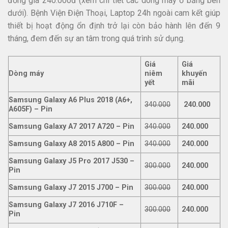
đồng giá 240.000đ (xem chi tiết các dòng máy ở bảng bên
dưới). Bệnh Viện Điện Thoại, Laptop 24h ngoài cam kết giúp
thiết bị hoạt động ổn định trở lại còn bảo hành lên đến 9
tháng, đem đến sự an tâm trong quá trình sử dụng.
Giá
Giá
Dòng máy
niêm
khuyến
yết
mãi
Samsung Galaxy A6 Plus 2018 (A6+,
340.000
240.000
A605F) – Pin
Samsung Galaxy A7 2017 A720 – Pin
340.000
240.000
Samsung Galaxy A8 2015 A800 – Pin
340.000
240.000
Samsung Galaxy J5 Pro 2017 J530 –
300.000
240.000
Pin
Samsung Galaxy J7 2015 J700 – Pin
300.000
240.000
Samsung Galaxy J7 2016 J710F –
300.000
240.000
Pin