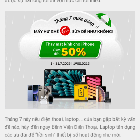
được sự hài lòng tối đa với mức chi tối thiểu.
Tháng 7 này nếu điện thoại, laptop,… của bạn gặp bất kỳ vấn
đề nào, hãy đến ngay Bệnh Viện Điện Thoại, Laptop tận dụng
các ưu đãi để “hồi sinh” thiết bị số hoạt động như mới.