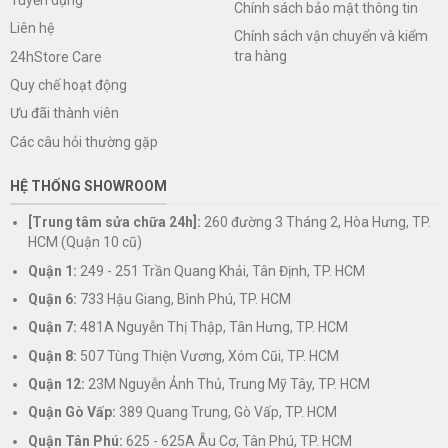
Chính sách bảo mật thông tin
Liên hệ
Chính sách vận chuyển và kiểm
tra hàng
24hStore Care
Quy chế hoạt động
Ưu đãi thành viên
Các câu hỏi thường gặp
HỆ THỐNG SHOWROOM
[Trung tâm sửa chữa 24h]:
260 đường 3 Tháng 2, Hòa Hưng, TP.
HCM (Quận 10 cũ)
Quận 1:
249 - 251 Trần Quang Khải, Tân Định, TP. HCM
Quận 6:
733 Hậu Giang, Bình Phú, TP. HCM
Quận 7:
481A Nguyễn Thị Thập, Tân Hưng, TP. HCM
Quận 8:
507 Tùng Thiện Vương, Xóm Cũi, TP. HCM
Quận 12:
23M Nguyễn Ảnh Thủ, Trung Mỹ Tây, TP. HCM
Quận Gò Vấp:
389 Quang Trung, Gò Vấp, TP. HCM
Quận Tân Phú:
625 - 625A Âu Cơ, Tân Phú, TP. HCM