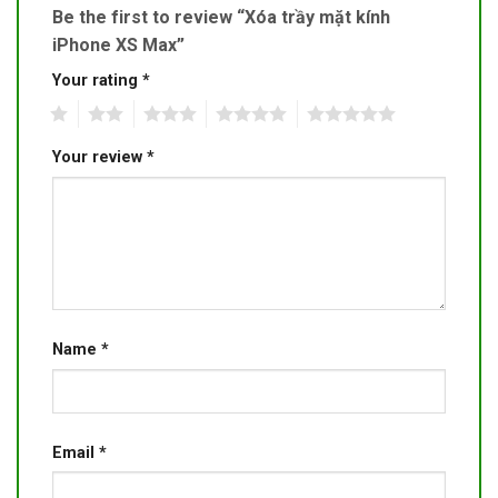
Be the first to review “Xóa trầy mặt kính
iPhone XS Max”
Your rating
*
1
2
3
4
5
Your review
*
Name
*
Email
*