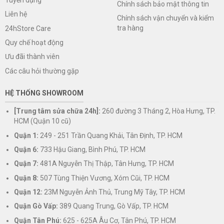
Chính sách bảo mật thông tin
Liên hệ
Chính sách vận chuyển và kiểm
tra hàng
24hStore Care
Quy chế hoạt động
Ưu đãi thành viên
Các câu hỏi thường gặp
HỆ THỐNG SHOWROOM
[Trung tâm sửa chữa 24h]:
260 đường 3 Tháng 2, Hòa Hưng, TP.
HCM (Quận 10 cũ)
Quận 1:
249 - 251 Trần Quang Khải, Tân Định, TP. HCM
Quận 6:
733 Hậu Giang, Bình Phú, TP. HCM
Quận 7:
481A Nguyễn Thị Thập, Tân Hưng, TP. HCM
Quận 8:
507 Tùng Thiện Vương, Xóm Cũi, TP. HCM
Quận 12:
23M Nguyễn Ảnh Thủ, Trung Mỹ Tây, TP. HCM
Quận Gò Vấp:
389 Quang Trung, Gò Vấp, TP. HCM
Quận Tân Phú:
625 - 625A Âu Cơ, Tân Phú, TP. HCM