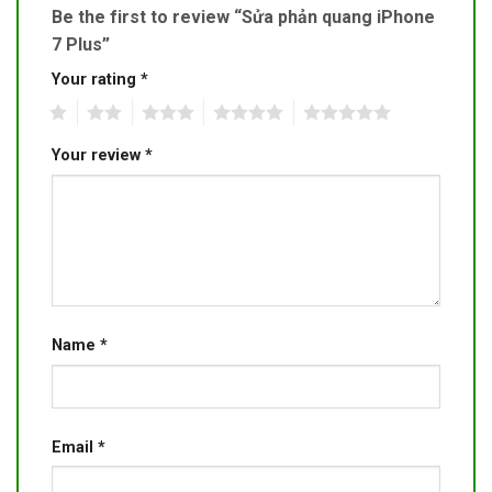
Be the first to review “Sửa phản quang iPhone
7 Plus”
Your rating
*
1
2
3
4
5
Your review
*
Name
*
Email
*