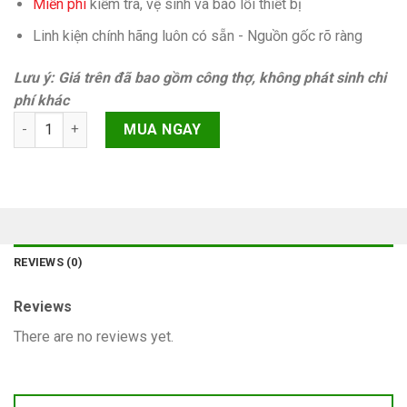
Miễn phí
kiếm tra, vệ sinh và báo lỗi thiết bị
Linh kiện chính hãng luôn có sẵn - Nguồn gốc rõ ràng
Lưu ý: Giá trên đã bao gồm công thợ, không phát sinh chi
phí khác
Sửa nút home vật lý (không cần kết nối bluetooth) iPhone SE 
MUA NGAY
REVIEWS (0)
Reviews
There are no reviews yet.