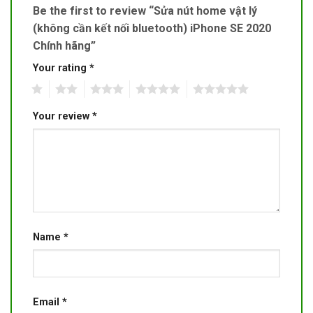
Be the first to review “Sửa nút home vật lý
(không cần kết nối bluetooth) iPhone SE 2020
Chính hãng”
Your rating
*
1
2
3
4
5
Your review
*
Name
*
Email
*