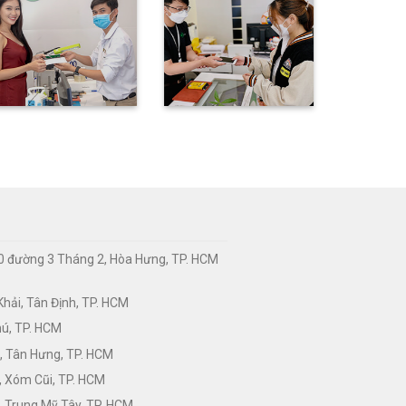
0 đường 3 Tháng 2, Hòa Hưng, TP. HCM
hải, Tân Định, TP. HCM
hú, TP. HCM
, Tân Hưng, TP. HCM
, Xóm Cũi, TP. HCM
 Trung Mỹ Tây, TP. HCM