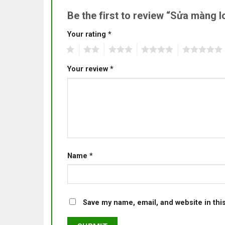
Be the first to review “Sửa màng 
Your rating
*
1
2
3
4
5
Your review
*
Name
*
Save my name, email, and website in thi