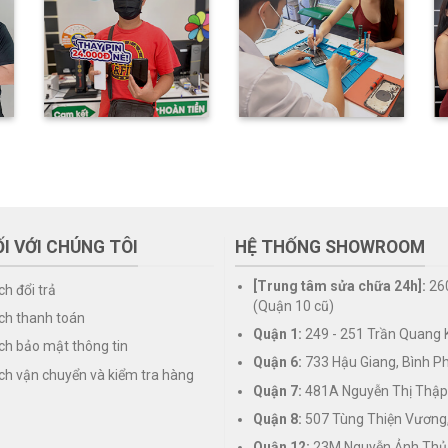
I VỚI CHÚNG TÔI
HỆ THỐNG SHOWROOM
[Trung tâm sửa chữa 24h]:
26
ch đổi trả
(Quận 10 cũ)
ch thanh toán
Quận 1:
249 - 251 Trần Quang K
ch bảo mật thông tin
Quận 6:
733 Hậu Giang, Bình P
ch vận chuyển và kiểm tra hàng
Quận 7:
481A Nguyễn Thị Thập
Quận 8:
507 Tùng Thiện Vương
Quận 12:
23M Nguyễn Ảnh Thủ,