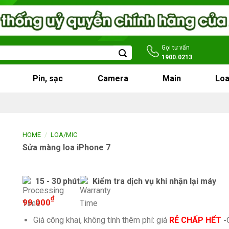
Gọi tư vấn
1900.0213
Pin, sạc
Camera
Main
Loa
/
HOME
LOA/MIC
Sửa màng loa iPhone 7
15 - 30 phút
Kiểm tra dịch vụ khi nhận lại máy
₫
99.000
Giá công khai, không tính thêm phí: giá
RẺ CHẤP HẾT
-