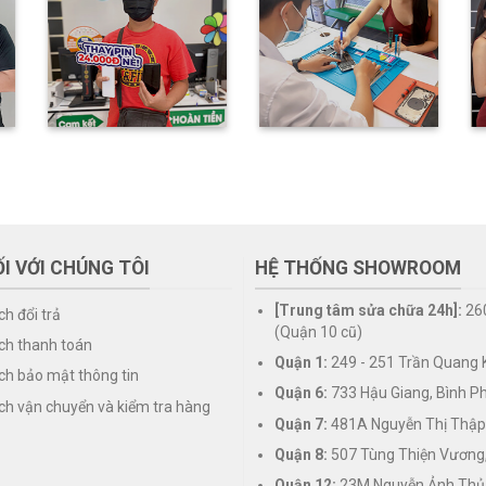
I VỚI CHÚNG TÔI
HỆ THỐNG SHOWROOM
[Trung tâm sửa chữa 24h]:
26
ch đổi trả
(Quận 10 cũ)
ch thanh toán
Quận 1:
249 - 251 Trần Quang K
ch bảo mật thông tin
Quận 6:
733 Hậu Giang, Bình P
ch vận chuyển và kiểm tra hàng
Quận 7:
481A Nguyễn Thị Thập
Quận 8:
507 Tùng Thiện Vương
Quận 12:
23M Nguyễn Ảnh Thủ,