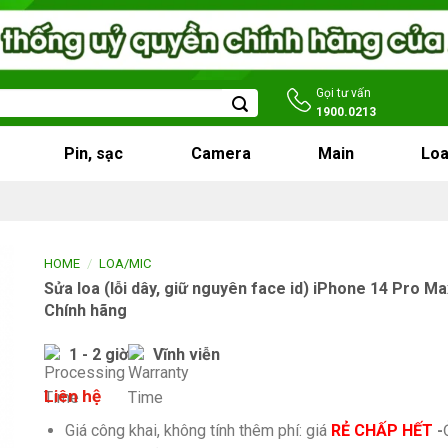
Gọi tư vấn
1900.0213
Pin, sạc
Camera
Main
Loa
/
HOME
LOA/MIC
Sửa loa (lỗi dây, giữ nguyên face id) iPhone 14 Pro Ma
Chính hãng
1 - 2 giờ
Vĩnh viễn
Liên hệ
Giá công khai, không tính thêm phí: giá
RẺ CHẤP HẾT
-