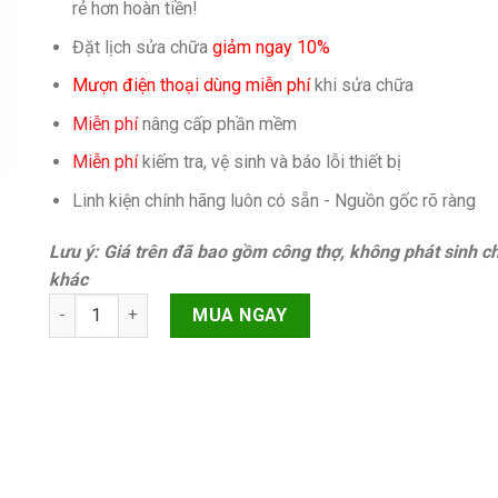
rẻ hơn hoàn tiền!
Đặt lịch sửa chữa
giảm ngay 10%
Mượn điện thoại dùng miễn phí
khi sửa chữa
Miễn phí
nâng cấp phần mềm
Miễn phí
kiếm tra, vệ sinh và báo lỗi thiết bị
Linh kiện chính hãng luôn có sẵn - Nguồn gốc rõ ràng
Lưu ý: Giá trên đã bao gồm công thợ, không phát sinh ch
khác
Sửa loa (lỗi dây, giữ nguyên face id) iPhone 14 Pro Max C
MUA NGAY