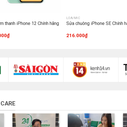
LOA/MIC
m thanh iPhone 12 Chính hãng
Sửa chuông iPhone SE Chính h
000
₫
216.000
₫
 CARE