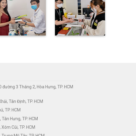
0 đường 3 Tháng 2, Hòa Hưng, TP. HCM
hải, Tân Định, TP. HCM
hú, TP. HCM
, Tân Hưng, TP. HCM
, Xóm Cũi, TP. HCM
 Trung Mỹ Tây, TP. HCM