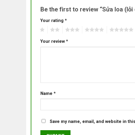
Be the first to review “Sửa loa (l
Your rating
*
1
2
3
4
5
Your review
*
Name
*
Save my name, email, and website in thi