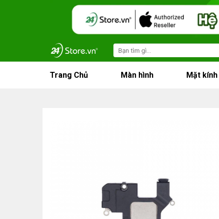
Skip
to
content
Search
for:
Trang Chủ
Màn hình
Mặt kính