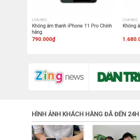
LOA/MIC
LOA/MIC
 Pro Chính
Không âm thanh iPhone 11 Pro Chính
Không â
hãng
790.000
₫
1.680.
HÌNH ẢNH KHÁCH HÀNG ĐÃ ĐẾN 24H