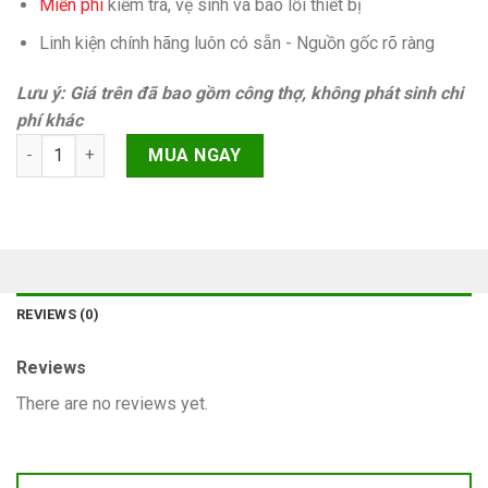
Miễn phí
kiếm tra, vệ sinh và báo lỗi thiết bị
Linh kiện chính hãng luôn có sẵn - Nguồn gốc rõ ràng
Lưu ý: Giá trên đã bao gồm công thợ, không phát sinh chi
phí khác
Sửa loa (lỗi dây, giữ nguyên face id) iPhone 13 Pro Chính hãng
MUA NGAY
REVIEWS (0)
Reviews
There are no reviews yet.