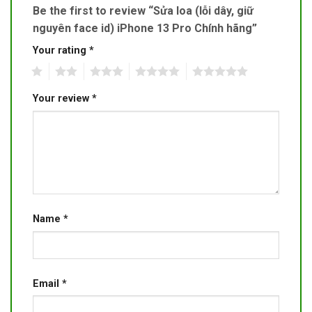
Be the first to review “Sửa loa (lỗi dây, giữ
nguyên face id) iPhone 13 Pro Chính hãng”
Your rating
*
1
2
3
4
5
Your review
*
Name
*
Email
*