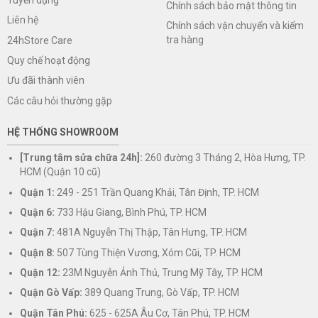
Chính sách bảo mật thông tin
Liên hệ
Chính sách vận chuyển và kiểm
tra hàng
24hStore Care
Quy chế hoạt động
Ưu đãi thành viên
Các câu hỏi thường gặp
HỆ THỐNG SHOWROOM
[Trung tâm sửa chữa 24h]:
260 đường 3 Tháng 2, Hòa Hưng, TP.
HCM (Quận 10 cũ)
Quận 1:
249 - 251 Trần Quang Khải, Tân Định, TP. HCM
Quận 6:
733 Hậu Giang, Bình Phú, TP. HCM
Quận 7:
481A Nguyễn Thị Thập, Tân Hưng, TP. HCM
Quận 8:
507 Tùng Thiện Vương, Xóm Cũi, TP. HCM
Quận 12:
23M Nguyễn Ảnh Thủ, Trung Mỹ Tây, TP. HCM
Quận Gò Vấp:
389 Quang Trung, Gò Vấp, TP. HCM
Quận Tân Phú:
625 - 625A Âu Cơ, Tân Phú, TP. HCM