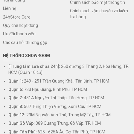
Chính sách bảo mật thông tin
Liên hệ
Chính sách vận chuyển và kiểm
tra hàng
24hStore Care
Quy chế hoạt động
Ưu đãi thành viên
Các câu hỏi thường gặp
HỆ THỐNG SHOWROOM
[Trung tâm sửa chữa 24h]:
260 đường 3 Tháng 2, Hòa Hưng, TP.
HCM (Quận 10 cũ)
Quận 1:
249 - 251 Trần Quang Khải, Tân Định, TP. HCM
Quận 6:
733 Hậu Giang, Bình Phú, TP. HCM
Quận 7:
481A Nguyễn Thị Thập, Tân Hưng, TP. HCM
Quận 8:
507 Tùng Thiện Vương, Xóm Cũi, TP. HCM
Quận 12:
23M Nguyễn Ảnh Thủ, Trung Mỹ Tây, TP. HCM
Quận Gò Vấp:
389 Quang Trung, Gò Vấp, TP. HCM
Quận Tân Phú:
625 - 625A Âu Cơ, Tân Phú, TP. HCM