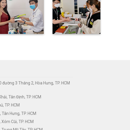
0 đường 3 Tháng 2, Hòa Hưng, TP. HCM
hải, Tân Định, TP. HCM
hú, TP. HCM
, Tân Hưng, TP. HCM
, Xóm Cũi, TP. HCM
 Trung Mỹ Tây, TP. HCM