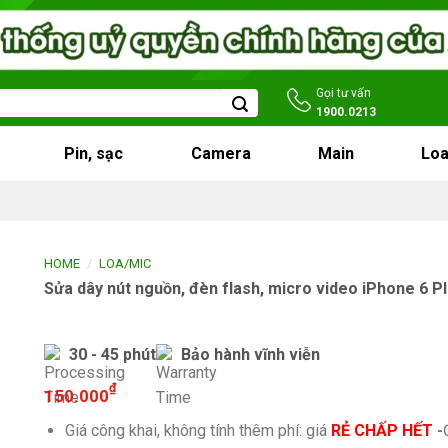
Gọi tư vấn
1900.0213
Pin, sạc
Camera
Main
Loa
/
HOME
LOA/MIC
Sửa dây nút nguồn, đèn flash, micro video iPhone 6 P
30 - 45 phút
Bảo hành vĩnh viễn
₫
150.000
Giá công khai, không tính thêm phí: giá
RẺ CHẤP HẾT
-