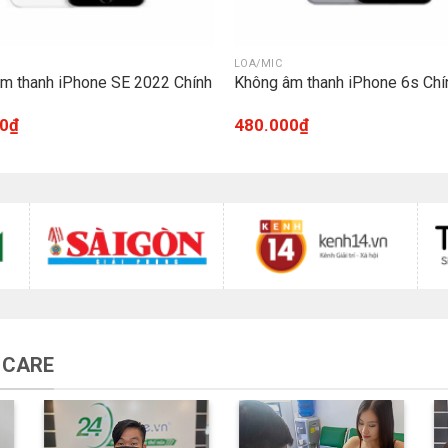
LOA/MIC
m thanh iPhone SE 2022 Chính
Không âm thanh iPhone 6s Chí
0
₫
480.000
₫
 CARE