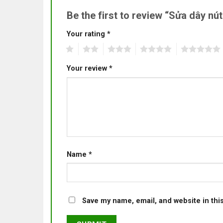
Be the first to review “Sửa dây nú
Your rating
*
1
2
3
4
5
Your review
*
Name
*
Save my name, email, and website in thi