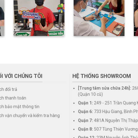
I VỚI CHÚNG TÔI
HỆ THỐNG SHOWROOM
[Trung tâm sửa chữa 24h]:
26
ch đổi trả
(Quận 10 cũ)
ch thanh toán
Quận 1:
249 - 251 Trần Quang K
ch bảo mật thông tin
Quận 6:
733 Hậu Giang, Bình P
ch vận chuyển và kiểm tra hàng
Quận 7:
481A Nguyễn Thị Thập
Quận 8:
507 Tùng Thiện Vương
Quận 12:
23M Nguyễn Ảnh Thủ,