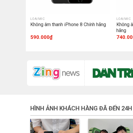
LOA/MIC
LOA/MIC
 Pro Chính
Không âm thanh iPhone 8 Chính hãng
Không â
hãng
590.000
₫
740.00
HÌNH ẢNH KHÁCH HÀNG ĐÃ ĐẾN 24H