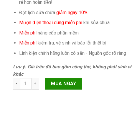
rẻ hơn hoàn tiền!
Đặt lịch sửa chữa
giảm ngay 10%
Mượn điện thoại dùng miễn phí
khi sửa chữa
Miễn phí
nâng cấp phần mềm
Miễn phí
kiếm tra, vệ sinh và báo lỗi thiết bị
Linh kiện chính hãng luôn có sẵn - Nguồn gốc rõ ràng
Lưu ý: Giá trên đã bao gồm công thợ, không phát sinh ch
khác
Sửa dây nút nguồn, đèn flash, micro video iPhone 6 Plus q
MUA NGAY