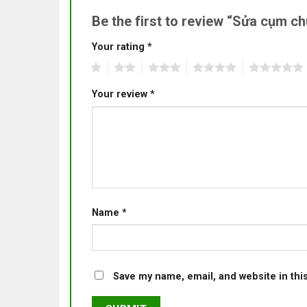
Be the first to review “Sửa cụm 
Your rating
*
1
2
3
4
5
Your review
*
Name
*
Save my name, email, and website in thi