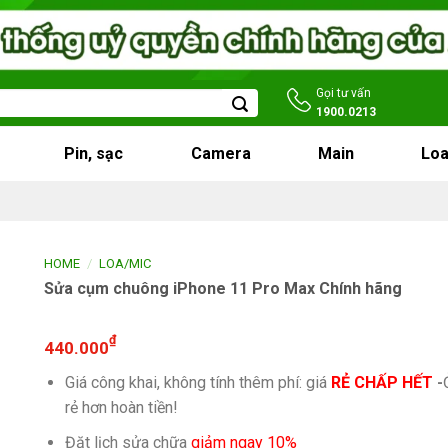
Gọi tư vấn
1900.0213
Pin, sạc
Camera
Main
Loa
/
HOME
LOA/MIC
Sửa cụm chuông iPhone 11 Pro Max Chính hãng
₫
440.000
Giá công khai, không tính thêm phí: giá
RẺ CHẤP HẾT
-
rẻ hơn hoàn tiền!
Đặt lịch sửa chữa
giảm ngay 10%