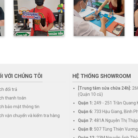
I VỚI CHÚNG TÔI
HỆ THỐNG SHOWROOM
[Trung tâm sửa chữa 24h]:
26
ch đổi trả
(Quận 10 cũ)
ch thanh toán
Quận 1:
249 - 251 Trần Quang K
ch bảo mật thông tin
Quận 6:
733 Hậu Giang, Bình P
ch vận chuyển và kiểm tra hàng
Quận 7:
481A Nguyễn Thị Thập
Quận 8:
507 Tùng Thiện Vương
Quận 12:
23M Nguyễn Ảnh Thủ,