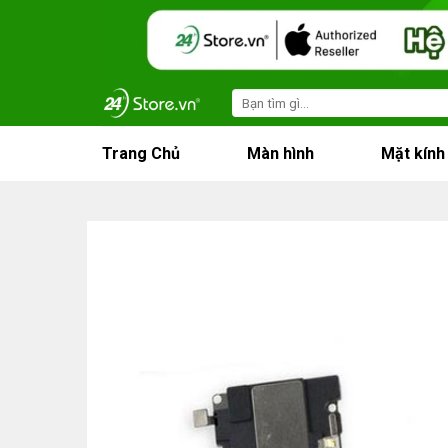
Skip
to
content
Search
for:
Trang Chủ
Màn hình
Mặt kính