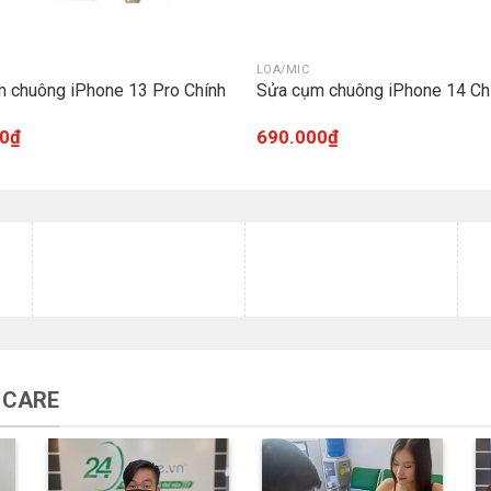
LOA/MIC
 chuông iPhone 13 Pro Chính
Sửa cụm chuông iPhone 14 Ch
0
₫
690.000
₫
 CARE