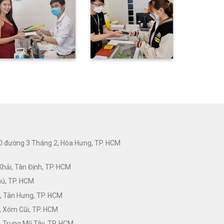
0 đường 3 Tháng 2, Hòa Hưng, TP. HCM
hải, Tân Định, TP. HCM
hú, TP. HCM
, Tân Hưng, TP. HCM
, Xóm Cũi, TP. HCM
 Trung Mỹ Tây, TP. HCM